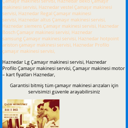
Çamaşır makinesi servisi, Haznedar beko Çamaşır
makinesi servisi, Haznedar vestel Çamaşır makinesi
servisi, Haznedar Regal Çamaşır makinesi
servisi, Haznedar altus Çamaşır makinesi servisi,
Haznedar siemens Çamaşır makinesi servisi, Haznedar
Bosch Çamaşır makinesi servisi, Haznedar
samsung Çamaşır makinesi servisi, Haznedar hotpoint
ariston çamaşır makinesi servisi, Haznedar Profilo
çamaşır makinesi servisi,
Haznedar Lg Çamaşır makinesi servisi, Haznedar
Profilo Çamaşır makinesi servisi, Çamaşır makinesi motor
– kart fiyatları Haznedar,
Garantisi bitmiş tüm çamaşır makinesi arızaları için
servisimizi güvenle arayabilirsiniz