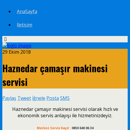
AnaSayfa
İletişim
29 Ekim 2018
Haznedar çamaşır makinesi
servisi
Paylaş
Tweet
İğnele
Posta
SMS
Haznedar çamaşır makinesi servisi olarak hızlı ve
ekonomik servis anlayışı ile hizmetinizdeyiz.
Merkez Servis Kayıt :
0850 640 06 34