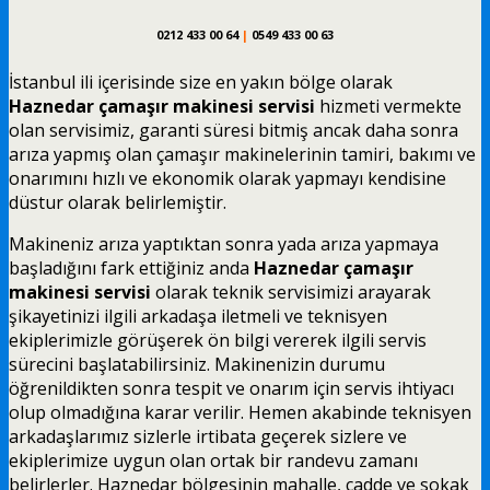
0212 433 00 64
|
0549 433 00 63
İstanbul ili içerisinde size en yakın bölge olarak
Haznedar çamaşır makinesi servisi
hizmeti vermekte
olan servisimiz, garanti süresi bitmiş ancak daha sonra
arıza yapmış olan çamaşır makinelerinin tamiri, bakımı ve
onarımını hızlı ve ekonomik olarak yapmayı kendisine
düstur olarak belirlemiştir.
Makineniz arıza yaptıktan sonra yada arıza yapmaya
başladığını fark ettiğiniz anda
Haznedar çamaşır
makinesi servisi
olarak teknik servisimizi arayarak
şikayetinizi ilgili arkadaşa iletmeli ve teknisyen
ekiplerimizle görüşerek ön bilgi vererek ilgili servis
sürecini başlatabilirsiniz. Makinenizin durumu
öğrenildikten sonra tespit ve onarım için servis ihtiyacı
olup olmadığına karar verilir. Hemen akabinde teknisyen
arkadaşlarımız sizlerle irtibata geçerek sizlere ve
ekiplerimize uygun olan ortak bir randevu zamanı
belirlerler. Haznedar bölgesinin mahalle, cadde ve sokak