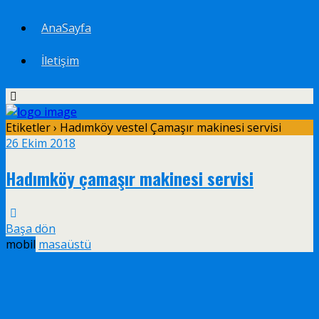
AnaSayfa
İletişim
Etiketler › Hadımköy vestel Çamaşır makinesi servisi
26 Ekim 2018
Hadımköy çamaşır makinesi servisi
Başa dön
mobil
masaüstü