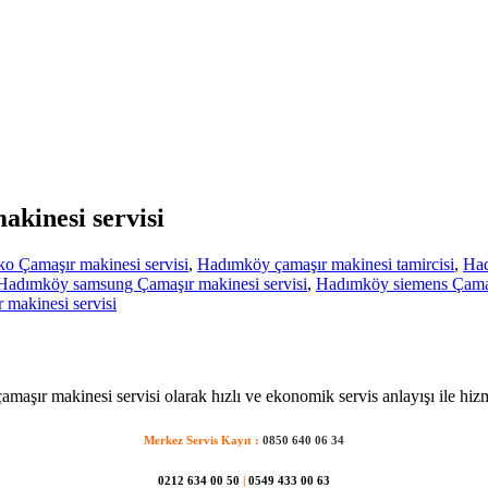
akinesi servisi
o Çamaşır makinesi servisi
,
Hadımköy çamaşır makinesi tamircisi
,
Had
Hadımköy samsung Çamaşır makinesi servisi
,
Hadımköy siemens Çamaşı
makinesi servisi
aşır makinesi servisi olarak hızlı ve ekonomik servis anlayışı ile hiz
Merkez Servis Kayıt :
0850 640 06 34
0212 634 00 50
|
0549 433 00 63