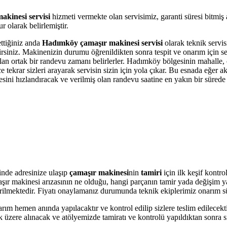
kinesi servisi
hizmeti vermekte olan servisimiz, garanti süresi bitmiş
 olarak belirlemiştir.
ettiğiniz anda
Hadımköy çamaşır makinesi servisi
olarak teknik servisi
bilirsiniz. Makinenizin durumu öğrenildikten sonra tespit ve onarım için 
 olan ortak bir randevu zamanı belirlerler. Hadımköy bölgesinin mahalle,
krar sizleri arayarak servisin sizin için yola çıkar. Bu esnada eğer akı
i hızlandıracak ve verilmiş olan randevu saatine en yakın bir sürede s
nde adresinize ulaşıp
çamaşır makinesi
nin
tamiri
için ilk keşif kontr
amaşır makinesi arızasının ne olduğu, hangi parçanın tamir yada değişim 
 verilmektedir. Fiyatı onaylamanız durumunda teknik ekiplerimiz onarım s
arım hemen anında yapılacaktır ve kontrol edilip sizlere teslim edilecek
üzere alınacak ve atölyemizde tamiratı ve kontrolü yapıldıktan sonra si
.