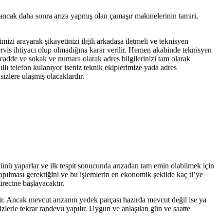
 ancak daha sonra arıza yapmış olan çamaşır makinelerinin tamiri,
mizi arayarak şikayetinizi ilgili arkadaşa iletmeli ve teknisyen
servis ihtiyacı olup olmadığına karar verilir. Hemen akabinde teknisyen
 cadde ve sokak ve numara olarak adres bilgilerinizi tam olarak
llı telefon kulanıyor iseniz teknik ekiplerimize yada adres
izlere ulaşmış olacaklardır.
olünü yaparlar ve ilk tespit sonucunda arızadan tam emin olabilmek için
yapılması gerektiğini ve bu işlemlerin en ekonomik şekilde kaç tl’ye
ürecine başlayacaktır.
tir. Ancak mevcut arızanın yedek parçası hazırda mevcut değil ise ya
zlerle tekrar randevu yapılır. Uygun ve anlaşılan gün ve saatte