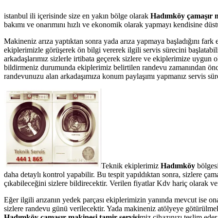
istanbul ili içerisinde size en yakın bölge olarak
Hadımköy çamaşır ma
bakımı ve onarımını hızlı ve ekonomik olarak yapmayı kendisine düstur
Makineniz arıza yaptıktan sonra yada arıza yapmaya başladığını fark 
ekiplerimizle görüşerek ön bilgi vererek ilgili servis sürecini başlata
arkadaşlarımız sizlerle irtibata geçerek sizlere ve ekiplerimize uygun
bildirmeniz durumunda ekiplerimiz belirtilen randevu zamanından önce te
randevunuzu alan arkadaşımıza konum paylaşımı yapmanız servis süresin
Teknik ekiplerimiz
Hadımköy
bölgesi
daha detaylı kontrol yapabilir. Bu tespit yapıldıktan sonra, sizlere ç
çıkabileceğini sizlere bildirecektir. Verilen fiyatlar Kdv hariç olarak
Eğer ilgili arızanın yedek parçası ekiplerimizin yanında mevcut ise on
sizlere randevu günü verilecektir. Yada makineniz atölyeye götürülmek 
Hadımköy çamaşır makinesi tamir servisi
miz cihazınızı teslim eder