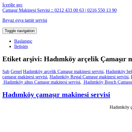
İçeriğe geç
Çamaşır Makinesi Servisi :: 0212 433 00 63 | 0216 550 13 90
Beyaz eşya tamir servisi
Toggle navigation
Başlangıç
İletişim
Etiket arşivi: Hadımköy arçelik Çamaşır m
Sab
Genel
Hadımköy arçelik Çamaşır makinesi servisi
,
Hadımköy bek
çamaşır makinesi servisi
,
Hadımköy Regal Çamaşır makinesi servisi
,
Hadımköy altus Çamaşır makinesi servisi
,
Hadımköy Bosch Çamaşır 
Hadımköy çamaşır makinesi servisi
Hadımköy çam