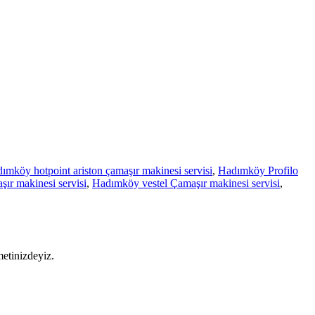
ımköy hotpoint ariston çamaşır makinesi servisi
,
Hadımköy Profilo
r makinesi servisi
,
Hadımköy vestel Çamaşır makinesi servisi
,
metinizdeyiz.