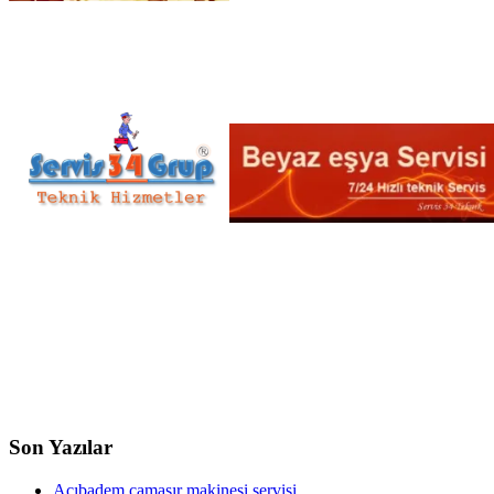
Son Yazılar
Acıbadem çamaşır makinesi servisi