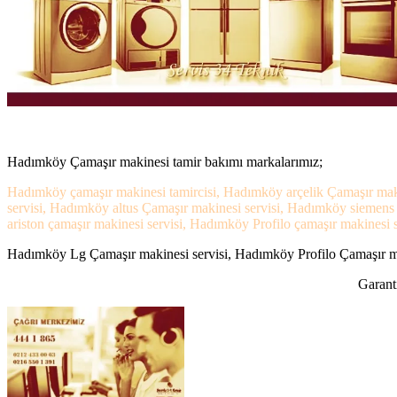
Hadımköy Çamaşır makinesi tamir bakımı markalarımız;
Hadımköy çamaşır makinesi tamircisi, Hadımköy arçelik Çamaşır mak
servisi, Hadımköy altus Çamaşır makinesi servisi, Hadımköy siemen
ariston çamaşır makinesi servisi, Hadımköy Profilo çamaşır makinesi s
Hadımköy Lg Çamaşır makinesi servisi, Hadımköy Profilo Çamaşır mak
Garanti