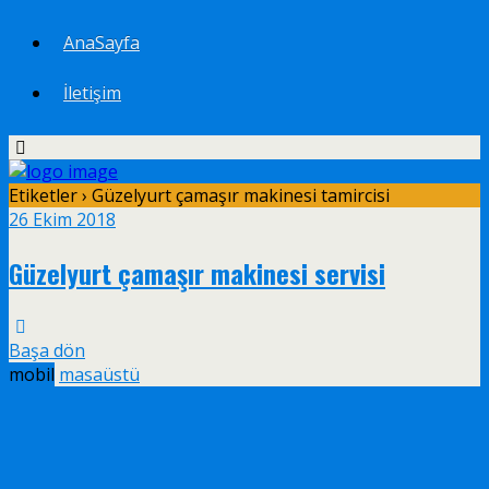
AnaSayfa
İletişim
Etiketler › Güzelyurt çamaşır makinesi tamircisi
26 Ekim 2018
Güzelyurt çamaşır makinesi servisi
Başa dön
mobil
masaüstü