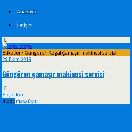
AnaSayfa
İletişim
Etiketler › Güngören Regal Çamaşır makinesi servisi
29 Ekim 2018
Güngören çamaşır makinesi servisi
Başa dön
mobil
masaüstü