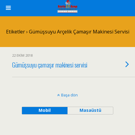
Etiketler › Gümüşsuyu Arçelik Çamaşır Makinesi Servisi
22 EKIM 2018
Gümüşsuyu çamaşır makinesi servisi
Başa dön
Mobil
Masaüstü