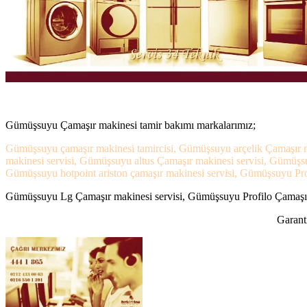
Gümüşsuyu Çamaşır makinesi tamir bakımı markalarımız;
Gümüşsuyu çamaşır makinesi tamircisi, Gümüşsuyu arçelik Çamaşır m
makinesi servisi, Gümüşsuyu altus Çamaşır makinesi servisi, Gümüş
Gümüşsuyu hotpoint ariston çamaşır makinesi servisi, Gümüşsuyu Prof
Gümüşsuyu Lg Çamaşır makinesi servisi, Gümüşsuyu Profilo Çamaşır m
Garanti