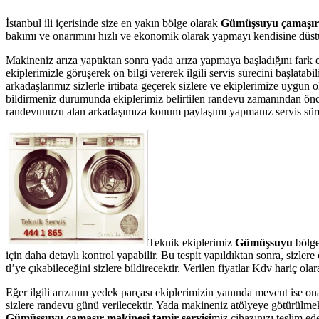
İstanbul ili içerisinde size en yakın bölge olarak
Gümüşsuyu çamaşır 
bakımı ve onarımını hızlı ve ekonomik olarak yapmayı kendisine düstur
Makineniz arıza yaptıktan sonra yada arıza yapmaya başladığını fark 
ekiplerimizle görüşerek ön bilgi vererek ilgili servis sürecini başlata
arkadaşlarımız sizlerle irtibata geçerek sizlere ve ekiplerimize uygun
bildirmeniz durumunda ekiplerimiz belirtilen randevu zamanından önce te
randevunuzu alan arkadaşımıza konum paylaşımı yapmanız servis süresin
Teknik ekiplerimiz
Gümüşsuyu
bölge
için daha detaylı kontrol yapabilir. Bu tespit yapıldıktan sonra, sizl
tl’ye çıkabileceğini sizlere bildirecektir. Verilen fiyatlar Kdv hariç 
Eğer ilgili arızanın yedek parçası ekiplerimizin yanında mevcut ise on
sizlere randevu günü verilecektir. Yada makineniz atölyeye götürülmek 
Gümüşsuyu çamaşır makinesi tamir servisi
miz cihazınızı teslim ede