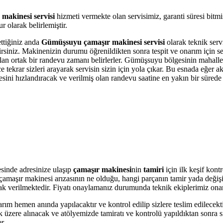
makinesi servisi
hizmeti vermekte olan servisimiz, garanti süresi bitm
 olarak belirlemiştir.
ettiğiniz anda
Gümüşsuyu çamaşır makinesi servisi
olarak teknik servi
bilirsiniz. Makinenizin durumu öğrenildikten sonra tespit ve onarım için 
 olan ortak bir randevu zamanı belirlerler. Gümüşsuyu bölgesinin mahalle
krar sizleri arayarak servisin sizin için yola çıkar. Bu esnada eğer akı
i hızlandıracak ve verilmiş olan randevu saatine en yakın bir sürede s
sinde adresinize ulaşıp
çamaşır makinesi
nin
tamiri
için ilk keşif kon
ere çamaşır makinesi arızasının ne olduğu, hangi parçanın tamir yada değ
olarak verilmektedir. Fiyatı onaylamanız durumunda teknik ekiplerimiz ona
arım hemen anında yapılacaktır ve kontrol edilip sizlere teslim edilecek
üzere alınacak ve atölyemizde tamiratı ve kontrolü yapıldıktan sonra si
r.