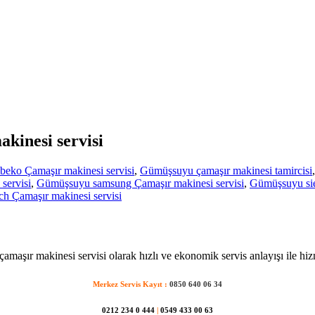
kinesi servisi
eko Çamaşır makinesi servisi
,
Gümüşsuyu çamaşır makinesi tamircisi
servisi
,
Gümüşsuyu samsung Çamaşır makinesi servisi
,
Gümüşsuyu sie
 Çamaşır makinesi servisi
maşır makinesi servisi olarak hızlı ve ekonomik servis anlayışı ile hiz
Merkez Servis Kayıt :
0850 640 06 34
0212 234 0 444
|
0549 433 00 63