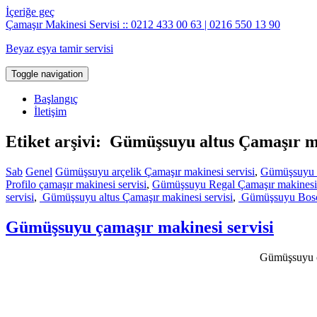
İçeriğe geç
Çamaşır Makinesi Servisi :: 0212 433 00 63 | 0216 550 13 90
Beyaz eşya tamir servisi
Toggle navigation
Başlangıç
İletişim
Etiket arşivi: Gümüşsuyu altus Çamaşır ma
Sab
Genel
Gümüşsuyu arçelik Çamaşır makinesi servisi
,
Gümüşsuyu b
Profilo çamaşır makinesi servisi
,
Gümüşsuyu Regal Çamaşır makinesi 
servisi
,
Gümüşsuyu altus Çamaşır makinesi servisi
,
Gümüşsuyu Bosch
Gümüşsuyu çamaşır makinesi servisi
Gümüşsuyu ça