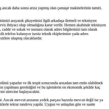
iş ancak daha sonra arıza yapmış olan çamaşır makinelerinin tamiri,
simizi arayarak şikayetinizi ilgili arkadaşa iletmeli ve teknisyen
servis ihtiyacı olup olmadığına karar verilir. Hemen akabinde teknisyen
, cadde ve sokak ve numara olarak adres bilgilerinizi tam olarak
llı telefon kulanıyor iseniz teknik ekiplerimize yada adres
izlere ulaşmış olacaklardır.
trolünü yaparlar ve ilk tespit sonucunda arızadan tam emin olabilmek
işim yapılması gerektiğini ve bu işlemlerin en ekonomik şekilde kaç
rım sürecine başlayacaktır.
tir. Ancak mevcut arızanın yedek parçası hazırda mevcut değil ise ya
zlerle tekrar randevu yapılır. Uygun ve anlaşılan gün ve saatte