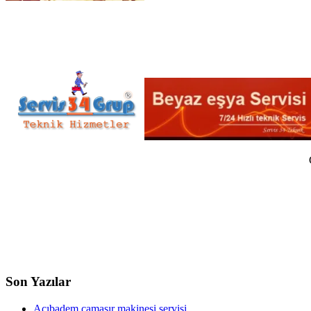
Son Yazılar
Acıbadem çamaşır makinesi servisi