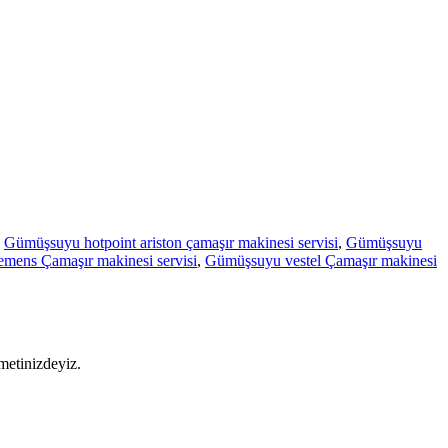
,
Gümüşsuyu hotpoint ariston çamaşır makinesi servisi
,
Gümüşsuyu
mens Çamaşır makinesi servisi
,
Gümüşsuyu vestel Çamaşır makinesi
metinizdeyiz.