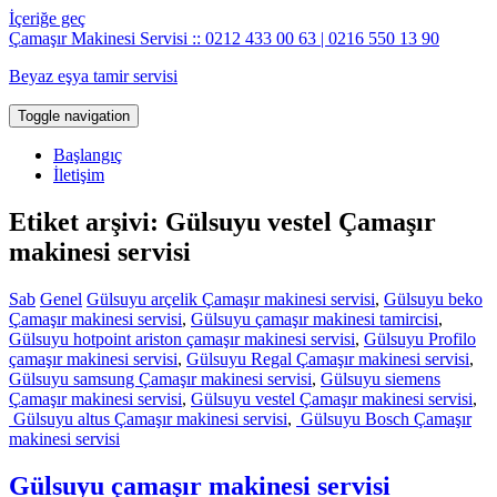
İçeriğe geç
Çamaşır Makinesi Servisi :: 0212 433 00 63 | 0216 550 13 90
Beyaz eşya tamir servisi
Toggle navigation
Başlangıç
İletişim
Etiket arşivi: Gülsuyu vestel Çamaşır
makinesi servisi
Sab
Genel
Gülsuyu arçelik Çamaşır makinesi servisi
,
Gülsuyu beko
Çamaşır makinesi servisi
,
Gülsuyu çamaşır makinesi tamircisi
,
Gülsuyu hotpoint ariston çamaşır makinesi servisi
,
Gülsuyu Profilo
çamaşır makinesi servisi
,
Gülsuyu Regal Çamaşır makinesi servisi
,
Gülsuyu samsung Çamaşır makinesi servisi
,
Gülsuyu siemens
Çamaşır makinesi servisi
,
Gülsuyu vestel Çamaşır makinesi servisi
,
Gülsuyu altus Çamaşır makinesi servisi
,
Gülsuyu Bosch Çamaşır
makinesi servisi
Gülsuyu çamaşır makinesi servisi