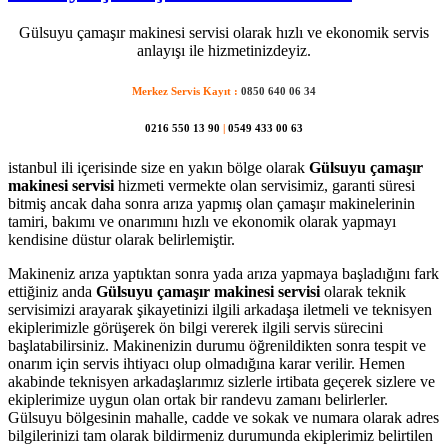
Gülsuyu çamaşır makinesi servisi olarak hızlı ve ekonomik servis
anlayışı ile hizmetinizdeyiz.
Merkez Servis Kayıt :
0850 640 06 34
0216 550 13 90
|
0549 433 00 63
istanbul ili içerisinde size en yakın bölge olarak
Gülsuyu çamaşır
makinesi servisi
hizmeti vermekte olan servisimiz, garanti süresi
bitmiş ancak daha sonra arıza yapmış olan çamaşır makinelerinin
tamiri, bakımı ve onarımını hızlı ve ekonomik olarak yapmayı
kendisine düstur olarak belirlemiştir.
Makineniz arıza yaptıktan sonra yada arıza yapmaya başladığını fark
ettiğiniz anda
Gülsuyu çamaşır makinesi servisi
olarak teknik
servisimizi arayarak şikayetinizi ilgili arkadaşa iletmeli ve teknisyen
ekiplerimizle görüşerek ön bilgi vererek ilgili servis sürecini
başlatabilirsiniz. Makinenizin durumu öğrenildikten sonra tespit ve
onarım için servis ihtiyacı olup olmadığına karar verilir. Hemen
akabinde teknisyen arkadaşlarımız sizlerle irtibata geçerek sizlere ve
ekiplerimize uygun olan ortak bir randevu zamanı belirlerler.
Gülsuyu bölgesinin mahalle, cadde ve sokak ve numara olarak adres
bilgilerinizi tam olarak bildirmeniz durumunda ekiplerimiz belirtilen