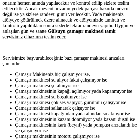
onarım hemen anında yapılacaktır ve kontrol edilip sizlere teslim
edilecektir. Ancak mevcut arızanın yedek parçası hazırda mevcut
değil ise ya sizlere randevu günü verilecektir. Yada makineniz
atölyeye götürülmek üzere alınacak ve atölyemizde tamiratı ve
kontrolü yapıldıktan sonra sizlerle tekrar randevu yapılır. Uygun ve
anlaşılan gün ve saatte
Gülsuyu çamaşır makinesi tamir
servisi
miz cihazınızı teslim eder.
Servisimize başvurabileceğiniz bazı çamaşır makinesi arızaları
şunlardır.
Çamaşır Makineniz hiç çalışmıyor ise,
Çamaşır makinesi su alıyor fakat çalışmıyor ise
Çamaşır makinesi şu almıyor ise
Çamaşır makinesinin kapağı açılmıyor yada kapanmıyor ise
Çamaşır makinesi su boşaltmıyor ise
Çamaşır makinesi çok ses yapıyor, gürültülü çalışıyor ise
Çamaşır makinesi sallanarak çalışıyor ise
Çamaşır makinesi kapağından yada altından su akıtıyor ise
Çamaşır makinesinin kazanı dönmüyor yada kazanı düştü ise
Çamaşır makinesinin kartı (beyni) yada pompası arızalandı ise
ve çalışmıyor ise
Çamaşır makinesinin motoru çalışmıyor ise