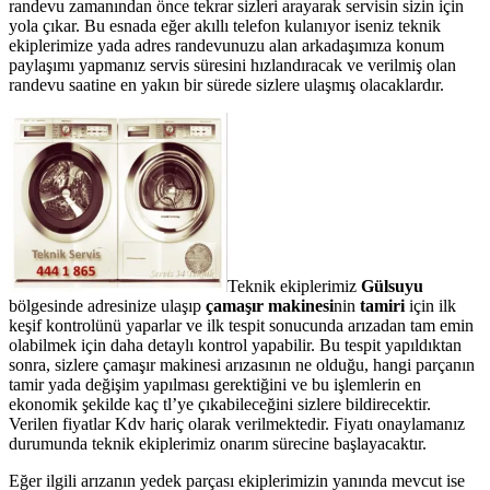
randevu zamanından önce tekrar sizleri arayarak servisin sizin için
yola çıkar. Bu esnada eğer akıllı telefon kulanıyor iseniz teknik
ekiplerimize yada adres randevunuzu alan arkadaşımıza konum
paylaşımı yapmanız servis süresini hızlandıracak ve verilmiş olan
randevu saatine en yakın bir sürede sizlere ulaşmış olacaklardır.
Teknik ekiplerimiz
Gülsuyu
bölgesinde adresinize ulaşıp
çamaşır makinesi
nin
tamiri
için ilk
keşif kontrolünü yaparlar ve ilk tespit sonucunda arızadan tam emin
olabilmek için daha detaylı kontrol yapabilir. Bu tespit yapıldıktan
sonra, sizlere çamaşır makinesi arızasının ne olduğu, hangi parçanın
tamir yada değişim yapılması gerektiğini ve bu işlemlerin en
ekonomik şekilde kaç tl’ye çıkabileceğini sizlere bildirecektir.
Verilen fiyatlar Kdv hariç olarak verilmektedir. Fiyatı onaylamanız
durumunda teknik ekiplerimiz onarım sürecine başlayacaktır.
Eğer ilgili arızanın yedek parçası ekiplerimizin yanında mevcut ise