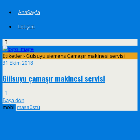
AnaSayfa
İletişim
Etiketler › Gülsuyu siemens Çamaşır makinesi servisi
31 Ekim 2018
Gülsuyu çamaşır makinesi servisi
Başa dön
mobil
masaüstü