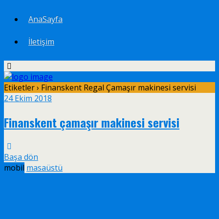
AnaSayfa
İletişim
Etiketler › Finanskent Regal Çamaşır makinesi servisi
24 Ekim 2018
Finanskent çamaşır makinesi servisi
Başa dön
mobil
masaüstü