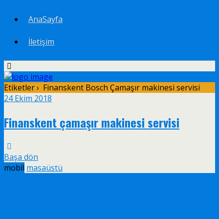
AnaSayfa
İletişim
Etiketler › Finanskent Bosch Çamaşır makinesi servisi
24 Ekim 2018
Finanskent çamaşır makinesi servisi
Başa dön
mobil
masaüstü