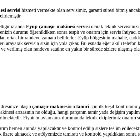
si servisi
hizmeti vermekte olan servisimiz, garanti süresi bitmiş anca
irlemiştir.
ettiğiniz anda
Eyüp çamaşır makinesi servisi
olarak teknik servisimizi 
kinenizin durumu öğrenildikten sonra tespit ve onarım için servis ihtiyac
 olan ortak bir randevu zamanı belirlerler. Eyüp bölgesinin mahalle, cadd
i arayarak servisin sizin için yola çıkar. Bu esnada eğer akıllı telefon
e verilmiş olan randevu saatine en yakın bir sürede sizlere ulaşmış ola
dresinize ulaşıp
çamaşır makinesi
nin
tamiri
için ilk keşif kontrolünü
r makinesi arızasının ne olduğu, hangi parçanın tamir yada değişim yapılm
 verilmektedir. Fiyatı onaylamanız durumunda teknik ekiplerimiz onarım s
arım hemen anında yapılacaktır ve kontrol edilip sizlere teslim edilecek
 üzere alınacak ve atölyemizde tamiratı ve kontrolü yapıldıktan sonra si