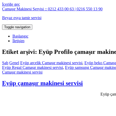
İçeriğe geç
Çamaşır Makinesi Servisi :: 0212 433 00 63 | 0216 550 13 90
Beyaz eşya tamir servisi
Toggle navigation
Başlangıç
İletişim
Etiket arşivi: Eyüp Profilo çamaşır makines
Sab
Genel
Eyüp arçelik Çamaşır makinesi servisi
,
Eyüp beko Çamaşır 
Eyüp Regal Çamaşır makinesi servisi
,
Eyüp samsung Çamaşır makines
Çamaşır makinesi servisi
Eyüp çamaşır makinesi servisi
Eyüp çama