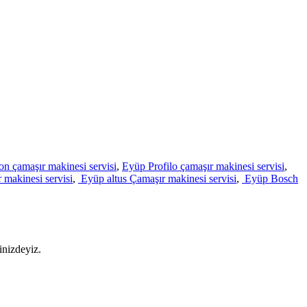
on çamaşır makinesi servisi
,
Eyüp Profilo çamaşır makinesi servisi
,
 makinesi servisi
,
Eyüp altus Çamaşır makinesi servisi
,
Eyüp Bosch
inizdeyiz.