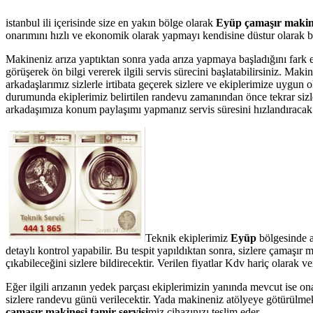
istanbul ili içerisinde size en yakın bölge olarak
Eyüp çamaşır makine
onarımını hızlı ve ekonomik olarak yapmayı kendisine düstur olarak bel
Makineniz arıza yaptıktan sonra yada arıza yapmaya başladığını fark 
görüşerek ön bilgi vererek ilgili servis sürecini başlatabilirsiniz. Ma
arkadaşlarımız sizlerle irtibata geçerek sizlere ve ekiplerimize uygun
durumunda ekiplerimiz belirtilen randevu zamanından önce tekrar sizler
arkadaşımıza konum paylaşımı yapmanız servis süresini hızlandıracak v
Teknik ekiplerimiz
Eyüp
bölgesinde a
detaylı kontrol yapabilir. Bu tespit yapıldıktan sonra, sizlere çamaşı
çıkabileceğini sizlere bildirecektir. Verilen fiyatlar Kdv hariç olarak
Eğer ilgili arızanın yedek parçası ekiplerimizin yanında mevcut ise on
sizlere randevu günü verilecektir. Yada makineniz atölyeye götürülmek
çamaşır makinesi tamir servisi
miz cihazınızı teslim eder.