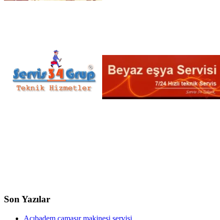
Son Yazılar
Acıbadem çamaşır makinesi servisi