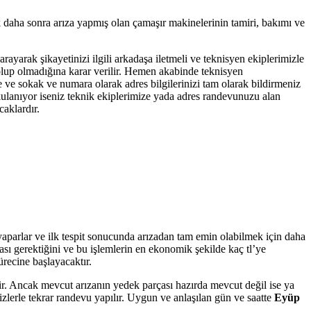
k daha sonra arıza yapmış olan çamaşır makinelerinin tamiri, bakımı ve
arayarak şikayetinizi ilgili arkadaşa iletmeli ve teknisyen ekiplerimizle
ı olup olmadığına karar verilir. Hemen akabinde teknisyen
e ve sokak ve numara olarak adres bilgilerinizi tam olarak bildirmeniz
 kulanıyor iseniz teknik ekiplerimize yada adres randevunuzu alan
caklardır.
 yaparlar ve ilk tespit sonucunda arızadan tam emin olabilmek için daha
ası gerektiğini ve bu işlemlerin en ekonomik şekilde kaç tl’ye
ürecine başlayacaktır.
tir. Ancak mevcut arızanın yedek parçası hazırda mevcut değil ise ya
zlerle tekrar randevu yapılır. Uygun ve anlaşılan gün ve saatte
Eyüp