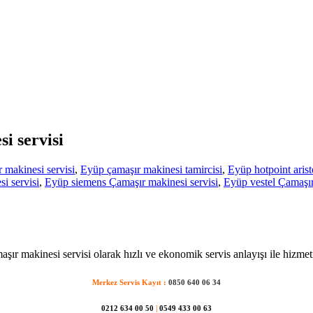
i servisi
makinesi servisi
,
Eyüp çamaşır makinesi tamircisi
,
Eyüp hotpoint arist
i servisi
,
Eyüp siemens Çamaşır makinesi servisi
,
Eyüp vestel Çamaşır
şır makinesi servisi olarak hızlı ve ekonomik servis anlayışı ile hizmet
Merkez Servis Kayıt :
0850 640 06 34
0212 634 00 50
|
0549 433 00 63