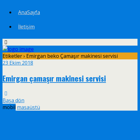
AnaSayfa
İletişim
Etiketler › Emirgan beko Çamaşır makinesi servisi
23 Ekim 2018
Emirgan çamaşır makinesi servisi
Başa dön
mobil
masaüstü