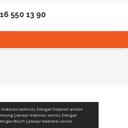
216 550 13 90
i
 makinesi tamircisi
,
Emirgan hotpoint ariston
msung Çamaşır makinesi servisi
,
Emirgan
mirgan Bosch Çamaşır makinesi servisi