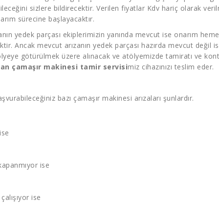
bileceğini sizlere bildirecektir. Verilen fiyatlar Kdv hariç olarak 
narım sürecine başlayacaktır.
ızanın yedek parçası ekiplerimizin yanında mevcut ise onarım hemen
ektir. Ancak mevcut arızanın yedek parçası hazırda mevcut değil is
lyeye götürülmek üzere alınacak ve atölyemizde tamiratı ve kontr
an çamaşır makinesi tamir servisi
miz cihazınızı teslim eder.
şvurabileceğiniz bazı çamaşır makinesi arızaları şunlardır.
ise
kapanmıyor ise
çalışıyor ise