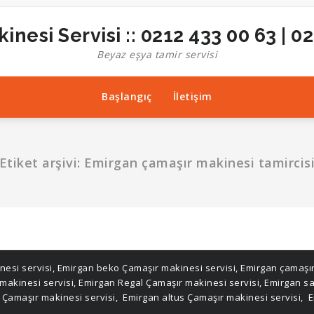
inesi Servisi :: 0212 433 00 63 | 0
Beyaz eşya tamir servisi
Başlangıç
İletişim
Etiket arşivi: Emirgan çamaşır makinesi tamircis
nesi servisi
,
Emirgan beko Çamaşır makinesi servisi
,
Emirgan çamaşır
makinesi servisi
,
Emirgan Regal Çamaşır makinesi servisi
,
Emirgan sa
 Çamaşır makinesi servisi
,
Emirgan altus Çamaşır makinesi servisi
,
E