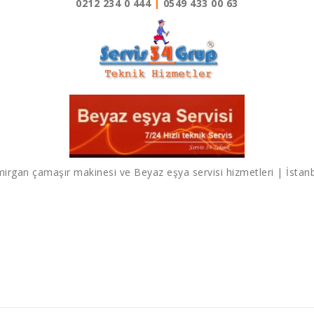
0212 234 0 444
|
0549 433 00 63
irgan çamaşır makinesi ve Beyaz eşya servisi hizmetleri | İstan