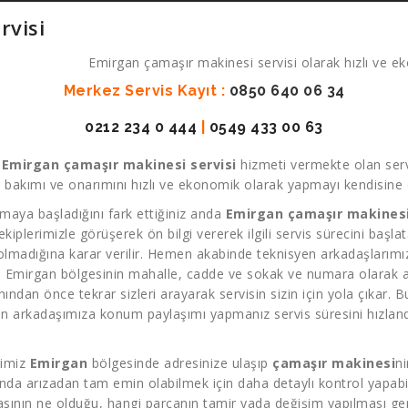
rvisi
Emirgan çamaşır makinesi servisi olarak hızlı ve eko
Merkez Servis Kayıt :
0850 640 06 34
0212 234 0 444
|
0549 433 00 63
k
Emirgan çamaşır makinesi servisi
hizmeti vermekte olan serv
 bakımı ve onarımını hızlı ve ekonomik olarak yapmayı kendisine d
maya başladığını fark ettiğiniz anda
Emirgan çamaşır makinesi
 ekiplerimizle görüşerek ön bilgi vererek ilgili servis sürecini başl
 olmadığına karar verilir. Hemen akabinde teknisyen arkadaşlarımız 
. Emirgan bölgesinin mahalle, cadde ve sokak ve numara olarak adr
dan önce tekrar sizleri arayarak servisin sizin için yola çıkar. Bu
n arkadaşımıza konum paylaşımı yapmanız servis süresini hızland
rimiz
Emirgan
bölgesinde adresinize ulaşıp
çamaşır makinesi
ni
nda arızadan tam emin olabilmek için daha detaylı kontrol yapabili
asının ne olduğu, hangi parçanın tamir yada değişim yapılması ger