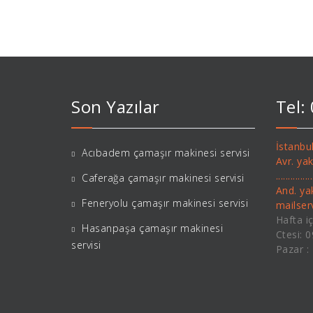
Son Yazılar
Tel:
İstanbul
Acıbadem çamaşır makinesi servisi
Avr. ya
..........
Caferağa çamaşır makinesi servisi
And. ya
Feneryolu çamaşır makinesi servisi
mailse
Hafta iç
Hasanpaşa çamaşır makinesi
Ctesi: 
servisi
Pazar :