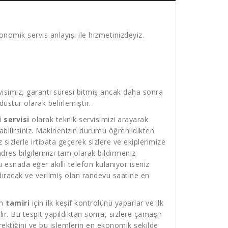
nomik servis anlayışı ile hizmetinizdeyiz.
isimiz, garanti süresi bitmiş ancak daha sonra
üstur olarak belirlemiştir.
 servisi
olarak teknik servisimizi arayarak
atabilirsiniz. Makinenizin durumu öğrenildikten
sizlerle irtibata geçerek sizlere ve ekiplerimize
es bilgilerinizi tam olarak bildirmeniz
 esnada eğer akıllı telefon kulanıyor iseniz
ıracak ve verilmiş olan randevu saatine en
n
tamiri
için ilk keşif kontrolünü yaparlar ve ilk
r. Bu tespit yapıldıktan sonra, sizlere çamaşır
ektiğini ve bu işlemlerin en ekonomik şekilde