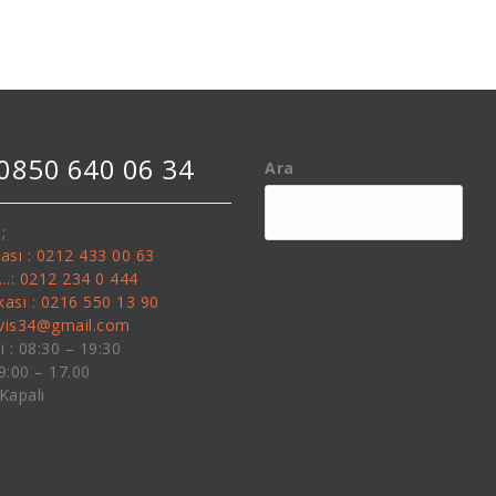
 0850 640 06 34
Ara
;
kası : 0212 433 00 63
........: 0212 234 0 444
kası : 0216 550 13 90
rvis34@gmail.com
i : 08:30 – 19:30
09:00 – 17.00
 Kapalı