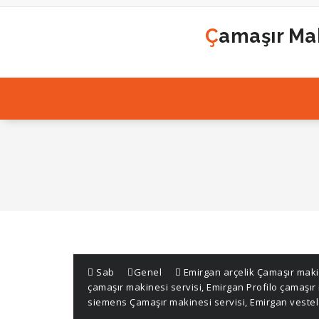
İçeriğe
geç
Çamaşır Mak
Sab
Genel
Emirgan arçelik Çamaşır maki
çamaşır makinesi servisi
,
Emirgan Profilo çamaşır 
siemens Çamaşır makinesi servisi
,
Emirgan vestel