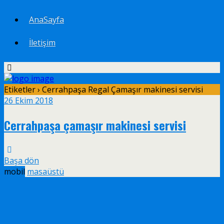
AnaSayfa
İletişim
Etiketler › Cerrahpaşa Regal Çamaşır makinesi servisi
26 Ekim 2018
Cerrahpaşa çamaşır makinesi servisi
Başa dön
mobil
masaüstü