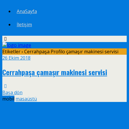
AnaSayfa
İletişim
Etiketler › Cerrahpaşa Profilo çamaşır makinesi servisi
26 Ekim 2018
Cerrahpaşa çamaşır makinesi servisi
Başa dön
mobil
masaüstü