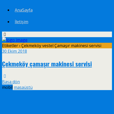
AnaSayfa
İletişim
Etiketler › Çekmeköy vestel Çamaşır makinesi servisi
30 Ekim 2018
Çekmeköy çamaşır makinesi servisi
Başa dön
mobil
masaüstü