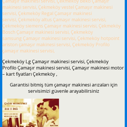
Çamaşır makinesi servisi, Çekmeköy beko Çamaşır
makinesi servisi, Çekmeköy vestel Çamaşır makinesi
servisi, Çekmeköy Regal Çamaşır makinesi
servisi, Çekmeköy altus Çamaşır makinesi servisi,
Çekmeköy siemens Çamaşır makinesi servisi, Çekmeköy
Bosch Çamaşır makinesi servisi, Çekmeköy
samsung Çamaşır makinesi servisi, Çekmeköy hotpoint
ariston çamaşır makinesi servisi, Çekmeköy Profilo
çamaşır makinesi servisi,
Çekmeköy Lg Çamaşır makinesi servisi, Çekmeköy
Profilo Çamaşır makinesi servisi, Çamaşır makinesi motor
– kart fiyatları Çekmeköy ,
Garantisi bitmiş tüm çamaşır makinesi arızaları için
servisimizi güvenle arayabilirsiniz