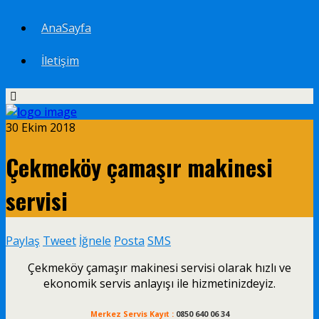
AnaSayfa
İletişim
30 Ekim 2018
Çekmeköy çamaşır makinesi
servisi
Paylaş
Tweet
İğnele
Posta
SMS
Çekmeköy çamaşır makinesi servisi olarak hızlı ve
ekonomik servis anlayışı ile hizmetinizdeyiz.
Merkez Servis Kayıt :
0850 640 06 34