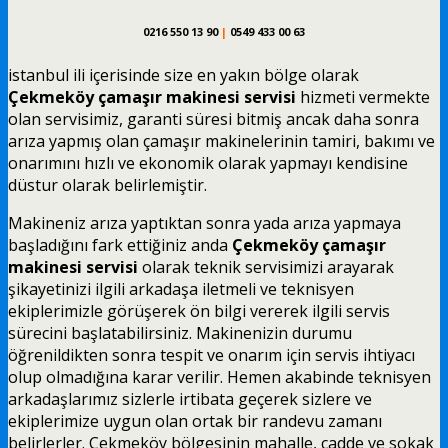
0216 550 13 90
|
0549 433 00 63
istanbul ili içerisinde size en yakın bölge olarak
Çekmeköy çamaşır makinesi servisi
hizmeti vermekte
olan servisimiz, garanti süresi bitmiş ancak daha sonra
arıza yapmış olan çamaşır makinelerinin tamiri, bakımı ve
onarımını hızlı ve ekonomik olarak yapmayı kendisine
düstur olarak belirlemiştir.
Makineniz arıza yaptıktan sonra yada arıza yapmaya
başladığını fark ettiğiniz anda
Çekmeköy çamaşır
makinesi servisi
olarak teknik servisimizi arayarak
şikayetinizi ilgili arkadaşa iletmeli ve teknisyen
ekiplerimizle görüşerek ön bilgi vererek ilgili servis
sürecini başlatabilirsiniz. Makinenizin durumu
öğrenildikten sonra tespit ve onarım için servis ihtiyacı
olup olmadığına karar verilir. Hemen akabinde teknisyen
arkadaşlarımız sizlerle irtibata geçerek sizlere ve
ekiplerimize uygun olan ortak bir randevu zamanı
belirlerler. Çekmeköy bölgesinin mahalle, cadde ve sokak