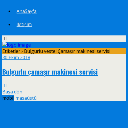
AnaSayfa
İletişim
Etiketler › Bulgurlu vestel Çamaşır makinesi servisi
30 Ekim 2018
Bulgurlu çamaşır makinesi servisi
Başa dön
mobil
masaüstü