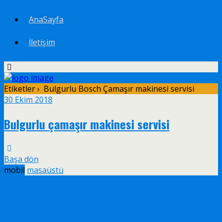
AnaSayfa
İletişim
Etiketler › Bulgurlu Bosch Çamaşır makinesi servisi
30 Ekim 2018
Bulgurlu çamaşır makinesi servisi
Başa dön
mobil
masaüstü