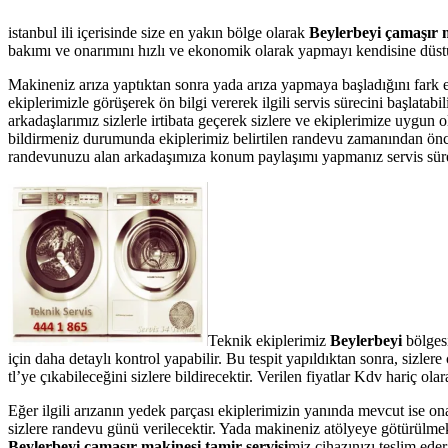
istanbul ili içerisinde size en yakın bölge olarak
Beylerbeyi çamaşır m
bakımı ve onarımını hızlı ve ekonomik olarak yapmayı kendisine düstur
Makineniz arıza yaptıktan sonra yada arıza yapmaya başladığını fark 
ekiplerimizle görüşerek ön bilgi vererek ilgili servis sürecini başlata
arkadaşlarımız sizlerle irtibata geçerek sizlere ve ekiplerimize uygun 
bildirmeniz durumunda ekiplerimiz belirtilen randevu zamanından önce te
randevunuzu alan arkadaşımıza konum paylaşımı yapmanız servis süresin
Teknik ekiplerimiz
Beylerbeyi
bölges
için daha detaylı kontrol yapabilir. Bu tespit yapıldıktan sonra, sizl
tl’ye çıkabileceğini sizlere bildirecektir. Verilen fiyatlar Kdv hariç 
Eğer ilgili arızanın yedek parçası ekiplerimizin yanında mevcut ise on
sizlere randevu günü verilecektir. Yada makineniz atölyeye götürülmek 
Beylerbeyi çamaşır makinesi tamir servisi
miz cihazınızı teslim eder