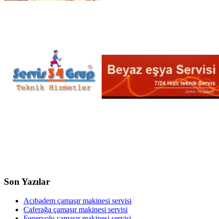
Son Yazılar
Acıbadem çamaşır makinesi servisi
Caferağa çamaşır makinesi servisi
Feneryolu çamaşır makinesi servisi