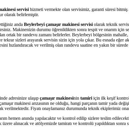
akinesi servisi
hizmeti vermekte olan servisimiz, garanti süresi bitmiş
 olarak belirlemiştir.
ettiğiniz anda
Beylerbeyi çamaşır makinesi servisi
olarak teknik servis
bilirsiniz. Makinenizin durumu öğrenildikten sonra tespit ve onarım için 
olan ortak bir randevu zamanı belirlerler. Beylerbeyi bölgesinin mahalle
krar sizleri arayarak servisin sizin için yola çıkar. Bu esnada eğer akı
i hızlandıracak ve verilmiş olan randevu saatine en yakın bir sürede s
inde adresinize ulaşıp
çamaşır makinesi
nin
tamiri
için ilk keşif kontr
ere çamaşır makinesi arızasının ne olduğu, hangi parçanın tamir yada değ
olarak verilmektedir. Fiyatı onaylamanız durumunda teknik ekiplerimiz ona
arım hemen anında yapılacaktır ve kontrol edilip sizlere teslim edilecek
üzere alınacak ve atölyemizde tamiratı ve kontrolü yapıldıktan sonra si
.