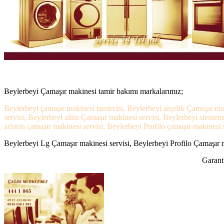
Beylerbeyi Çamaşır makinesi tamir bakımı markalarımız;
Beylerbeyi çamaşır makinesi tamircisi, Beylerbeyi arçelik Çamaşır ma
servisi, Beylerbeyi altus Çamaşır makinesi servisi, Beylerbeyi sieme
ariston çamaşır makinesi servisi, Beylerbeyi Profilo çamaşır makinesi s
Beylerbeyi Lg Çamaşır makinesi servisi, Beylerbeyi Profilo Çamaşır ma
Garanti