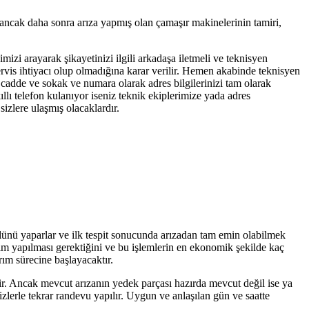
 ancak daha sonra arıza yapmış olan çamaşır makinelerinin tamiri,
imizi arayarak şikayetinizi ilgili arkadaşa iletmeli ve teknisyen
servis ihtiyacı olup olmadığına karar verilir. Hemen akabinde teknisyen
, cadde ve sokak ve numara olarak adres bilgilerinizi tam olarak
llı telefon kulanıyor iseniz teknik ekiplerimize yada adres
izlere ulaşmış olacaklardır.
olünü yaparlar ve ilk tespit sonucunda arızadan tam emin olabilmek
işim yapılması gerektiğini ve bu işlemlerin en ekonomik şekilde kaç
rım sürecine başlayacaktır.
tir. Ancak mevcut arızanın yedek parçası hazırda mevcut değil ise ya
zlerle tekrar randevu yapılır. Uygun ve anlaşılan gün ve saatte