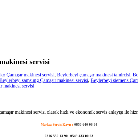
makinesi servisi
ko Çamaşır makinesi servisi
,
Beylerbeyi çamaşır makinesi tamircisi
,
Be
Beylerbeyi samsung Çamaşır makinesi servisi
,
Beylerbeyi siemens Çama
 makinesi servisi
amaşır makinesi servisi olarak hızlı ve ekonomik servis anlayışı ile hiz
Merkez Servis Kayıt :
0850 640 06 34
0216 550 13 90
|
0549 433 00 63