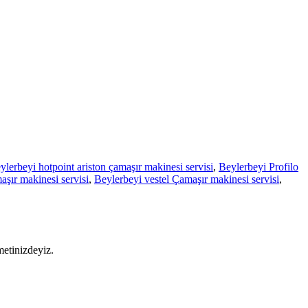
ylerbeyi hotpoint ariston çamaşır makinesi servisi
,
Beylerbeyi Profilo
şır makinesi servisi
,
Beylerbeyi vestel Çamaşır makinesi servisi
,
metinizdeyiz.