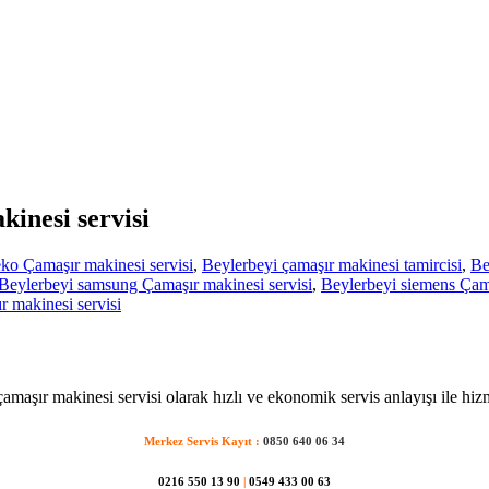
kinesi servisi
ko Çamaşır makinesi servisi
,
Beylerbeyi çamaşır makinesi tamircisi
,
Be
Beylerbeyi samsung Çamaşır makinesi servisi
,
Beylerbeyi siemens Çama
 makinesi servisi
amaşır makinesi servisi olarak hızlı ve ekonomik servis anlayışı ile hiz
Merkez Servis Kayıt :
0850 640 06 34
0216 550 13 90
|
0549 433 00 63