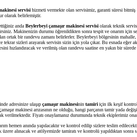
akinesi servisi
hizmeti vermekte olan servisimiz, garanti süresi bitmiş
 olarak belirlemiştir.
ettiğiniz anda
Beylerbeyi çamaşır makinesi servisi
olarak teknik servis
bilirsiniz. Makinenizin durumu öğrenildikten sonra tespit ve onarım için 
olan ortak bir randevu zamanı belirlerler. Beylerbeyi bölgesinin mahalle
krar sizleri arayarak servisin sizin için yola çıkar. Bu esnada eğer akı
i hızlandıracak ve verilmiş olan randevu saatine en yakın bir sürede s
inde adresinize ulaşıp
çamaşır makinesi
nin
tamiri
için ilk keşif kontr
ere çamaşır makinesi arızasının ne olduğu, hangi parçanın tamir yada değ
olarak verilmektedir. Fiyatı onaylamanız durumunda teknik ekiplerimiz ona
arım hemen anında yapılacaktır ve kontrol edilip sizlere teslim edilecek
üzere alınacak ve atölyemizde tamiratı ve kontrolü yapıldıktan sonra si
.