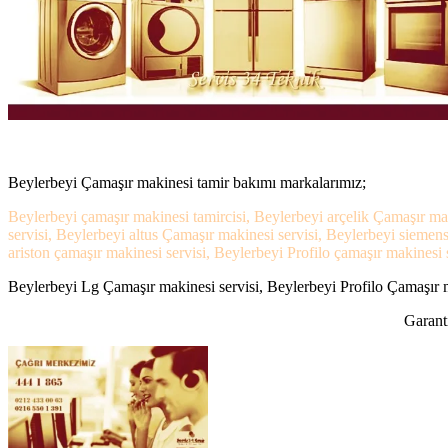
Beylerbeyi Çamaşır makinesi tamir bakımı markalarımız;
Beylerbeyi çamaşır makinesi tamircisi, Beylerbeyi arçelik Çamaşır ma
servisi, Beylerbeyi altus Çamaşır makinesi servisi, Beylerbeyi sieme
ariston çamaşır makinesi servisi, Beylerbeyi Profilo çamaşır makinesi s
Beylerbeyi Lg Çamaşır makinesi servisi, Beylerbeyi Profilo Çamaşır ma
Garanti