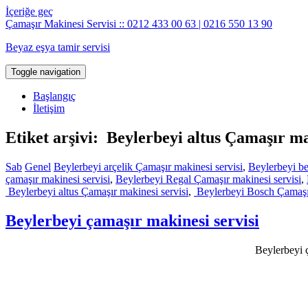
İçeriğe geç
Çamaşır Makinesi Servisi :: 0212 433 00 63 | 0216 550 13 90
Beyaz eşya tamir servisi
Toggle navigation
Başlangıç
İletişim
Etiket arşivi: Beylerbeyi altus Çamaşır ma
Sab
Genel
Beylerbeyi arçelik Çamaşır makinesi servisi
,
Beylerbeyi be
çamaşır makinesi servisi
,
Beylerbeyi Regal Çamaşır makinesi servisi
,
Beylerbeyi altus Çamaşır makinesi servisi
,
Beylerbeyi Bosch Çamaşır
Beylerbeyi çamaşır makinesi servisi
Beylerbeyi ç