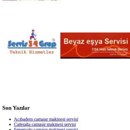
Son Yazılar
Acıbadem çamaşır makinesi servisi
Caferağa çamaşır makinesi servisi
Feneryolu çamaşır makinesi servisi