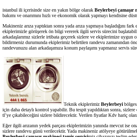
istanbul ili içerisinde size en yakın bölge olarak
Beylerbeyi çamaşır m
bakımı ve onarımını hızlı ve ekonomik olarak yapmayı kendisine düstur
Makineniz arıza yaptıktan sonra yada arıza yapmaya başladığını fark 
ekiplerimizle görüşerek ön bilgi vererek ilgili servis sürecini başlata
arkadaşlarımız sizlerle irtibata geçerek sizlere ve ekiplerimize uygun 
bildirmeniz durumunda ekiplerimiz belirtilen randevu zamanından önce te
randevunuzu alan arkadaşımıza konum paylaşımı yapmanız servis süresin
Teknik ekiplerimiz
Beylerbeyi
bölges
için daha detaylı kontrol yapabilir. Bu tespit yapıldıktan sonra, sizl
tl’ye çıkabileceğini sizlere bildirecektir. Verilen fiyatlar Kdv hariç 
Eğer ilgili arızanın yedek parçası ekiplerimizin yanında mevcut ise on
sizlere randevu günü verilecektir. Yada makineniz atölyeye götürülmek 
Beylerbeyi çamaşır makinesi tamir servisi
miz cihazınızı teslim eder