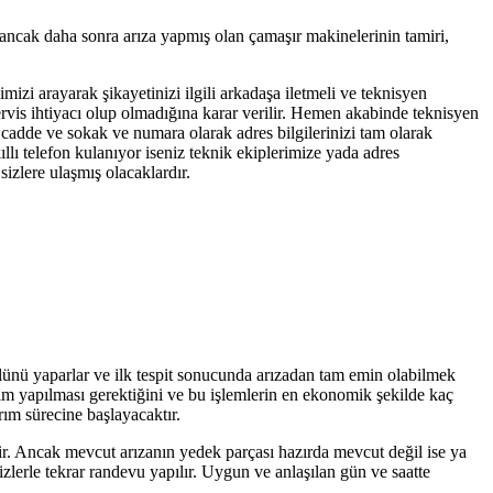
 ancak daha sonra arıza yapmış olan çamaşır makinelerinin tamiri,
imizi arayarak şikayetinizi ilgili arkadaşa iletmeli ve teknisyen
servis ihtiyacı olup olmadığına karar verilir. Hemen akabinde teknisyen
, cadde ve sokak ve numara olarak adres bilgilerinizi tam olarak
llı telefon kulanıyor iseniz teknik ekiplerimize yada adres
izlere ulaşmış olacaklardır.
olünü yaparlar ve ilk tespit sonucunda arızadan tam emin olabilmek
işim yapılması gerektiğini ve bu işlemlerin en ekonomik şekilde kaç
rım sürecine başlayacaktır.
tir. Ancak mevcut arızanın yedek parçası hazırda mevcut değil ise ya
zlerle tekrar randevu yapılır. Uygun ve anlaşılan gün ve saatte