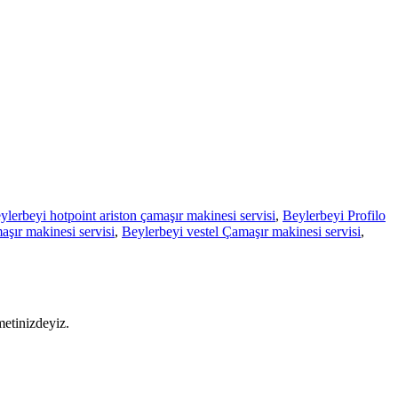
ylerbeyi hotpoint ariston çamaşır makinesi servisi
,
Beylerbeyi Profilo
şır makinesi servisi
,
Beylerbeyi vestel Çamaşır makinesi servisi
,
metinizdeyiz.