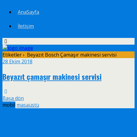
AnaSayfa
İletişim
Etiketler › Beyazıt Bosch Çamaşır makinesi servisi
28 Ekim 2018
Beyazıt çamaşır makinesi servisi
Başa dön
mobil
masaüstü