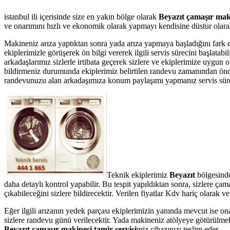
istanbul ili içerisinde size en yakın bölge olarak
Beyazıt çamaşır maki
ve onarımını hızlı ve ekonomik olarak yapmayı kendisine düstur olarak 
Makineniz arıza yaptıktan sonra yada arıza yapmaya başladığını fark 
ekiplerimizle görüşerek ön bilgi vererek ilgili servis sürecini başlata
arkadaşlarımız sizlerle irtibata geçerek sizlere ve ekiplerimize uygun 
bildirmeniz durumunda ekiplerimiz belirtilen randevu zamanından önce te
randevunuzu alan arkadaşımıza konum paylaşımı yapmanız servis süresin
Teknik ekiplerimiz
Beyazıt
bölgesind
daha detaylı kontrol yapabilir. Bu tespit yapıldıktan sonra, sizlere ç
çıkabileceğini sizlere bildirecektir. Verilen fiyatlar Kdv hariç olarak
Eğer ilgili arızanın yedek parçası ekiplerimizin yanında mevcut ise on
sizlere randevu günü verilecektir. Yada makineniz atölyeye götürülmek 
Beyazıt çamaşır makinesi tamir servisi
miz cihazınızı teslim eder.