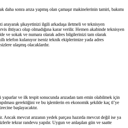
cak daha sonra arıza yapmış olan çamaşır makinelerinin tamiri, bakımı
i arayarak şikayetinizi ilgili arkadaşa iletmeli ve teknisyen
servis ihtiyacı olup olmadığına karar verilir. Hemen akabinde teknisyen
adde ve sokak ve numara olarak adres bilgilerinizi tam olarak
llı telefon kulanıyor iseniz teknik ekiplerimize yada adres
izlere ulaşmış olacaklardır.
nü yaparlar ve ilk tespit sonucunda arızadan tam emin olabilmek için
yapılması gerektiğini ve bu işlemlerin en ekonomik şekilde kaç tl’ye
ürecine başlayacaktır.
tir. Ancak mevcut arızanın yedek parçası hazırda mevcut değil ise ya
zlerle tekrar randevu yapılır. Uygun ve anlaşılan gün ve saatte