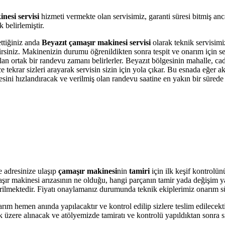
nesi servisi
hizmeti vermekte olan servisimiz, garanti süresi bitmiş an
belirlemiştir.
ettiğiniz anda
Beyazıt çamaşır makinesi servisi
olarak teknik servisimiz
bilirsiniz. Makinenizin durumu öğrenildikten sonra tespit ve onarım için 
olan ortak bir randevu zamanı belirlerler. Beyazıt bölgesinin mahalle, c
krar sizleri arayarak servisin sizin için yola çıkar. Bu esnada eğer akı
i hızlandıracak ve verilmiş olan randevu saatine en yakın bir sürede s
e adresinize ulaşıp
çamaşır makinesi
nin
tamiri
için ilk keşif kontrolü
amaşır makinesi arızasının ne olduğu, hangi parçanın tamir yada değişim 
 verilmektedir. Fiyatı onaylamanız durumunda teknik ekiplerimiz onarım s
arım hemen anında yapılacaktır ve kontrol edilip sizlere teslim edilecek
üzere alınacak ve atölyemizde tamiratı ve kontrolü yapıldıktan sonra si