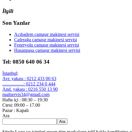
İlgili
Son Yazılar
Acıbadem çamaşır makinesi servisi
Caferağa çamaşır makinesi servisi
Feneryolu çamaşır makinesi servisi
Hasanpaşa çamaşır makinesi servisi
Tel: 0850 640 06 34
İstanbul;
Avr. yakası : 0212 433 00 63
..................: 0212 234 0 444
And. yakası : 0216 550 13 90
mailservis34@gmail.com
Hafta içi : 08:30 – 19:30
Ctesi: 09:00 – 17.00
Pazar : Kapalı
Ara
Ara
Sitede Logo ve isimleri geçen tüm markaların telif hakkı kendilerine 