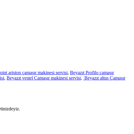
oint ariston çamaşır makinesi servisi
,
Beyazıt Profilo çamaşır
isi
,
Beyazıt vestel Çamaşır makinesi servisi
,
Beyazıt altus Çamaşır
tinizdeyiz.