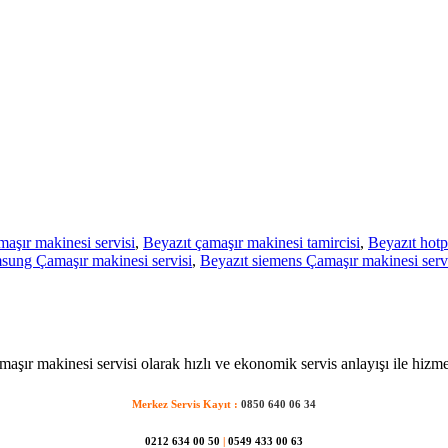
aşır makinesi servisi
,
Beyazıt çamaşır makinesi tamircisi
,
Beyazıt hotp
sung Çamaşır makinesi servisi
,
Beyazıt siemens Çamaşır makinesi serv
maşır makinesi servisi olarak hızlı ve ekonomik servis anlayışı ile hizme
Merkez Servis Kayıt :
0850 640 06 34
0212 634 00 50
|
0549 433 00 63