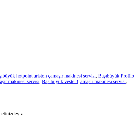
ıbüyük hotpoint ariston çamaşır makinesi servisi
,
Başıbüyük Profilo
ır makinesi servisi
,
Başıbüyük vestel Çamaşır makinesi servisi
,
metinizdeyiz.