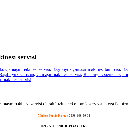
inesi servisi
o Çamaşır makinesi servisi
,
Başıbüyük çamaşır makinesi tamircisi
,
Baş
Başıbüyük samsung Çamaşır makinesi servisi
,
Başıbüyük siemens Çamaş
makinesi servisi
maşır makinesi servisi olarak hızlı ve ekonomik servis anlayışı ile hiz
Merkez Servis Kayıt :
0850 640 06 34
0216 550 13 90
|
0549 433 00 63