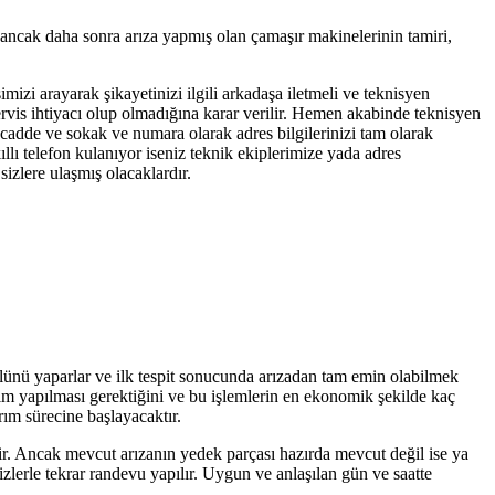
 ancak daha sonra arıza yapmış olan çamaşır makinelerinin tamiri,
imizi arayarak şikayetinizi ilgili arkadaşa iletmeli ve teknisyen
servis ihtiyacı olup olmadığına karar verilir. Hemen akabinde teknisyen
, cadde ve sokak ve numara olarak adres bilgilerinizi tam olarak
llı telefon kulanıyor iseniz teknik ekiplerimize yada adres
izlere ulaşmış olacaklardır.
olünü yaparlar ve ilk tespit sonucunda arızadan tam emin olabilmek
işim yapılması gerektiğini ve bu işlemlerin en ekonomik şekilde kaç
rım sürecine başlayacaktır.
tir. Ancak mevcut arızanın yedek parçası hazırda mevcut değil ise ya
zlerle tekrar randevu yapılır. Uygun ve anlaşılan gün ve saatte