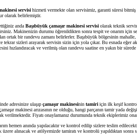
akinesi servisi
hizmeti vermekte olan servisimiz, garanti süresi bitmiş
 olarak belirlemiştir.
ettiğiniz anda
Başıbüyük çamaşır makinesi servisi
olarak teknik servis
bilirsiniz. Makinenizin durumu öğrenildikten sonra tespit ve onarım için 
 olan ortak bir randevu zamanı belirlerler. Başıbüyük bölgesinin mahalle
krar sizleri arayarak servisin sizin için yola çıkar. Bu esnada eğer akı
i hızlandıracak ve verilmiş olan randevu saatine en yakın bir sürede s
inde adresinize ulaşıp
çamaşır makinesi
nin
tamiri
için ilk keşif kontr
ere çamaşır makinesi arızasının ne olduğu, hangi parçanın tamir yada değ
olarak verilmektedir. Fiyatı onaylamanız durumunda teknik ekiplerimiz ona
arım hemen anında yapılacaktır ve kontrol edilip sizlere teslim edilecek
üzere alınacak ve atölyemizde tamiratı ve kontrolü yapıldıktan sonra si
.