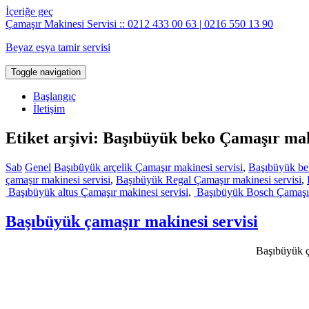
İçeriğe geç
Çamaşır Makinesi Servisi :: 0212 433 00 63 | 0216 550 13 90
Beyaz eşya tamir servisi
Toggle navigation
Başlangıç
İletişim
Etiket arşivi: Başıbüyük beko Çamaşır mak
Sab
Genel
Başıbüyük arçelik Çamaşır makinesi servisi
,
Başıbüyük bek
çamaşır makinesi servisi
,
Başıbüyük Regal Çamaşır makinesi servisi
,
Başıbüyük altus Çamaşır makinesi servisi
,
Başıbüyük Bosch Çamaşır 
Başıbüyük çamaşır makinesi servisi
Başıbüyük ça