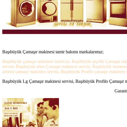
Başıbüyük Çamaşır makinesi tamir bakımı markalarımız;
Başıbüyük çamaşır makinesi tamircisi, Başıbüyük arçelik Çamaşır mak
servisi, Başıbüyük altus Çamaşır makinesi servisi, Başıbüyük siemen
ariston çamaşır makinesi servisi, Başıbüyük Profilo çamaşır makinesi s
Başıbüyük Lg Çamaşır makinesi servisi, Başıbüyük Profilo Çamaşır mak
Garanti