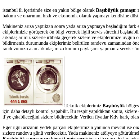
istanbul ili içerisinde size en yakın bölge olarak
Başıbüyük çamaşır m
bakımı ve onarımını hızlı ve ekonomik olarak yapmayı kendisine düstur
Makineniz arıza yaptıktan sonra yada arıza yapmaya başladığını fark 
ekiplerimizle görüşerek ön bilgi vererek ilgili servis sürecini başlata
arkadaşlarımız sizlerle irtibata geçerek sizlere ve ekiplerimize uygun
bildirmeniz durumunda ekiplerimiz belirtilen randevu zamanından önce te
randevunuzu alan arkadaşımıza konum paylaşımı yapmanız servis süresin
Teknik ekiplerimiz
Başıbüyük
bölges
için daha detaylı kontrol yapabilir. Bu tespit yapıldıktan sonra, sizl
tl’ye çıkabileceğini sizlere bildirecektir. Verilen fiyatlar Kdv hariç 
Eğer ilgili arızanın yedek parçası ekiplerimizin yanında mevcut ise on
sizlere randevu günü verilecektir. Yada makineniz atölyeye götürülmek 
Başıbüyük çamaşır makinesi tamir servisi
miz cihazınızı teslim eder