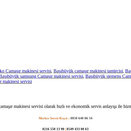
o Çamaşır makinesi servisi
,
Başıbüyük çamaşır makinesi tamircisi
,
Baş
Başıbüyük samsung Çamaşır makinesi servisi
,
Başıbüyük siemens Çamaş
makinesi servisi
maşır makinesi servisi olarak hızlı ve ekonomik servis anlayışı ile hiz
Merkez Servis Kayıt :
0850 640 06 34
0216 550 13 90
|
0549 433 00 63