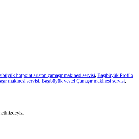
ıbüyük hotpoint ariston çamaşır makinesi servisi
,
Başıbüyük Profilo
ır makinesi servisi
,
Başıbüyük vestel Çamaşır makinesi servisi
,
metinizdeyiz.