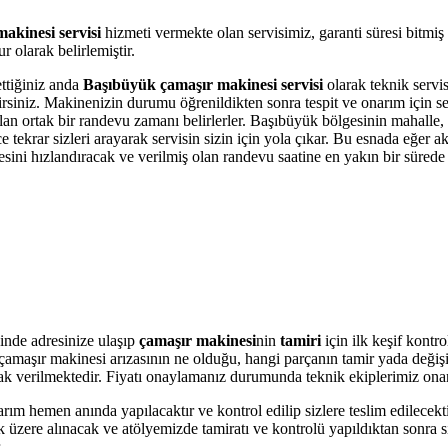
akinesi servisi
hizmeti vermekte olan servisimiz, garanti süresi bitmiş
 olarak belirlemiştir.
ettiğiniz anda
Başıbüyük çamaşır makinesi servisi
olarak teknik servis
bilirsiniz. Makinenizin durumu öğrenildikten sonra tespit ve onarım için 
 olan ortak bir randevu zamanı belirlerler. Başıbüyük bölgesinin mahalle
krar sizleri arayarak servisin sizin için yola çıkar. Bu esnada eğer akı
i hızlandıracak ve verilmiş olan randevu saatine en yakın bir sürede s
inde adresinize ulaşıp
çamaşır makinesi
nin
tamiri
için ilk keşif kontr
ere çamaşır makinesi arızasının ne olduğu, hangi parçanın tamir yada değ
olarak verilmektedir. Fiyatı onaylamanız durumunda teknik ekiplerimiz ona
arım hemen anında yapılacaktır ve kontrol edilip sizlere teslim edilecek
üzere alınacak ve atölyemizde tamiratı ve kontrolü yapıldıktan sonra si
.