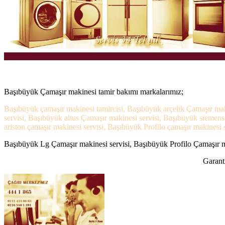
Başıbüyük Çamaşır makinesi tamir bakımı markalarımız;
Başıbüyük çamaşır makinesi tamircisi, Başıbüyük arçelik Çamaşır mak
servisi, Başıbüyük altus Çamaşır makinesi servisi, Başıbüyük siemen
ariston çamaşır makinesi servisi, Başıbüyük Profilo çamaşır makinesi s
Başıbüyük Lg Çamaşır makinesi servisi, Başıbüyük Profilo Çamaşır mak
Garanti