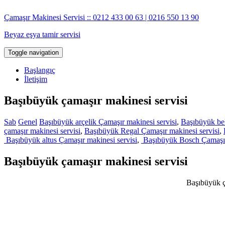
İçeriğe
geç
Çamaşır Makinesi Servisi :: 0212 433 00 63 | 0216 550 13 90
Beyaz eşya tamir servisi
Toggle navigation
Başlangıç
İletişim
Başıbüyük çamaşır makinesi servisi
Sab
Genel
Başıbüyük arçelik Çamaşır makinesi servisi
,
Başıbüyük bek
çamaşır makinesi servisi
,
Başıbüyük Regal Çamaşır makinesi servisi
,
Başıbüyük altus Çamaşır makinesi servisi
,
Başıbüyük Bosch Çamaşır 
Başıbüyük çamaşır makinesi servisi
Başıbüyük ça