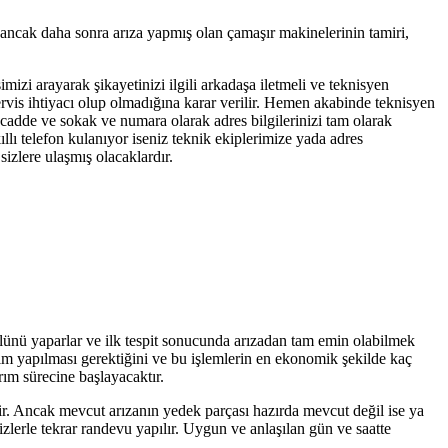
 ancak daha sonra arıza yapmış olan çamaşır makinelerinin tamiri,
imizi arayarak şikayetinizi ilgili arkadaşa iletmeli ve teknisyen
servis ihtiyacı olup olmadığına karar verilir. Hemen akabinde teknisyen
, cadde ve sokak ve numara olarak adres bilgilerinizi tam olarak
llı telefon kulanıyor iseniz teknik ekiplerimize yada adres
izlere ulaşmış olacaklardır.
olünü yaparlar ve ilk tespit sonucunda arızadan tam emin olabilmek
işim yapılması gerektiğini ve bu işlemlerin en ekonomik şekilde kaç
rım sürecine başlayacaktır.
tir. Ancak mevcut arızanın yedek parçası hazırda mevcut değil ise ya
zlerle tekrar randevu yapılır. Uygun ve anlaşılan gün ve saatte