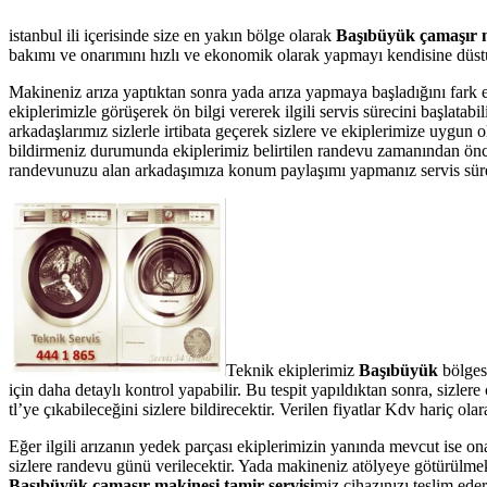
istanbul ili içerisinde size en yakın bölge olarak
Başıbüyük çamaşır m
bakımı ve onarımını hızlı ve ekonomik olarak yapmayı kendisine düstur
Makineniz arıza yaptıktan sonra yada arıza yapmaya başladığını fark 
ekiplerimizle görüşerek ön bilgi vererek ilgili servis sürecini başlata
arkadaşlarımız sizlerle irtibata geçerek sizlere ve ekiplerimize uygun
bildirmeniz durumunda ekiplerimiz belirtilen randevu zamanından önce te
randevunuzu alan arkadaşımıza konum paylaşımı yapmanız servis süresin
Teknik ekiplerimiz
Başıbüyük
bölges
için daha detaylı kontrol yapabilir. Bu tespit yapıldıktan sonra, sizl
tl’ye çıkabileceğini sizlere bildirecektir. Verilen fiyatlar Kdv hariç 
Eğer ilgili arızanın yedek parçası ekiplerimizin yanında mevcut ise on
sizlere randevu günü verilecektir. Yada makineniz atölyeye götürülmek 
Başıbüyük çamaşır makinesi tamir servisi
miz cihazınızı teslim eder