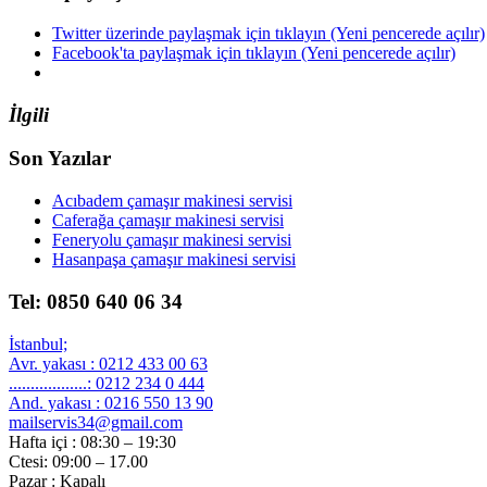
Twitter üzerinde paylaşmak için tıklayın (Yeni pencerede açılır)
Facebook'ta paylaşmak için tıklayın (Yeni pencerede açılır)
İlgili
Son Yazılar
Acıbadem çamaşır makinesi servisi
Caferağa çamaşır makinesi servisi
Feneryolu çamaşır makinesi servisi
Hasanpaşa çamaşır makinesi servisi
Tel: 0850 640 06 34
İstanbul;
Avr. yakası : 0212 433 00 63
..................: 0212 234 0 444
And. yakası : 0216 550 13 90
mailservis34@gmail.com
Hafta içi : 08:30 – 19:30
Ctesi: 09:00 – 17.00
Pazar : Kapalı