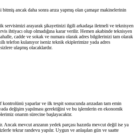
si bitmiş ancak daha sonra arıza yapmış olan çamaşır makinelerinin
k servisimizi arayarak şikayetinizi ilgili arkadaşa iletmeli ve teknisyen
servis ihtiyacı olup olmadığına karar verilir. Hemen akabinde teknisyen
mahalle, cadde ve sokak ve numara olarak adres bilgilerinizi tam olarak
llı telefon kulanıyor iseniz teknik ekiplerimize yada adres
izlere ulaşmış olacaklardır.
if kontrolünü yaparlar ve ilk tespit sonucunda arızadan tam emin
r yada değişim yapılması gerektiğini ve bu işlemlerin en ekonomik
plerimiz onarım sürecine başlayacaktır.
tir. Ancak mevcut arızanın yedek parçası hazırda mevcut değil ise ya
zlerle tekrar randevu yapılır. Uygun ve anlaşılan gün ve saatte