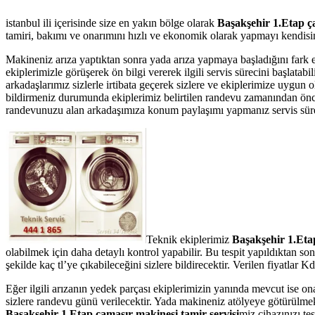
istanbul ili içerisinde size en yakın bölge olarak
Başakşehir 1.Etap ça
tamiri, bakımı ve onarımını hızlı ve ekonomik olarak yapmayı kendisine
Makineniz arıza yaptıktan sonra yada arıza yapmaya başladığını fark 
ekiplerimizle görüşerek ön bilgi vererek ilgili servis sürecini başlata
arkadaşlarımız sizlerle irtibata geçerek sizlere ve ekiplerimize uygun 
bildirmeniz durumunda ekiplerimiz belirtilen randevu zamanından önce te
randevunuzu alan arkadaşımıza konum paylaşımı yapmanız servis süresin
Teknik ekiplerimiz
Başakşehir 1.Et
olabilmek için daha detaylı kontrol yapabilir. Bu tespit yapıldıktan s
şekilde kaç tl’ye çıkabileceğini sizlere bildirecektir. Verilen fiyatla
Eğer ilgili arızanın yedek parçası ekiplerimizin yanında mevcut ise on
sizlere randevu günü verilecektir. Yada makineniz atölyeye götürülmek 
Başakşehir 1.Etap çamaşır makinesi tamir servisi
miz cihazınızı tes