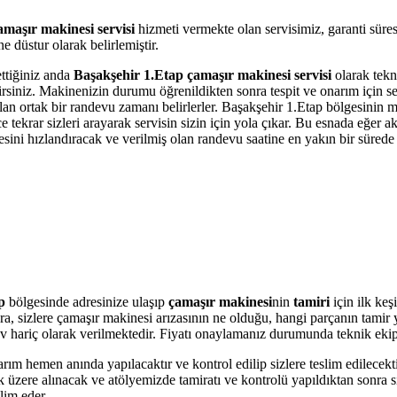
maşır makinesi servisi
hizmeti vermekte olan servisimiz, garanti süre
 düstur olarak belirlemiştir.
ettiğiniz anda
Başakşehir 1.Etap çamaşır makinesi servisi
olarak tekni
bilirsiniz. Makinenizin durumu öğrenildikten sonra tespit ve onarım için 
olan ortak bir randevu zamanı belirlerler. Başakşehir 1.Etap bölgesinin 
krar sizleri arayarak servisin sizin için yola çıkar. Bu esnada eğer akı
i hızlandıracak ve verilmiş olan randevu saatine en yakın bir sürede s
ap
bölgesinde adresinize ulaşıp
çamaşır makinesi
nin
tamiri
için ilk keş
onra, sizlere çamaşır makinesi arızasının ne olduğu, hangi parçanın tami
r Kdv hariç olarak verilmektedir. Fiyatı onaylamanız durumunda teknik eki
arım hemen anında yapılacaktır ve kontrol edilip sizlere teslim edilecek
üzere alınacak ve atölyemizde tamiratı ve kontrolü yapıldıktan sonra si
lim eder.