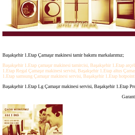
Başakşehir 1.Etap Çamaşır makinesi tamir bakımı markalarımız;
Başakşehir 1.Etap çamaşır makinesi tamircisi, Başakşehir 1.Etap arçe
1.Etap Regal Çamaşır makinesi servisi, Başakşehir 1.Etap altus Çamaş
1.Etap samsung Çamaşır makinesi servisi, Başakşehir 1.Etap hotpoint a
Başakşehir 1.Etap Lg Çamaşır makinesi servisi, Başakşehir 1.Etap Prof
Garanti