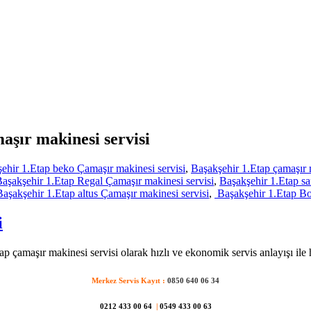
aşır makinesi servisi
ehir 1.Etap beko Çamaşır makinesi servisi
,
Başakşehir 1.Etap çamaşır 
aşakşehir 1.Etap Regal Çamaşır makinesi servisi
,
Başakşehir 1.Etap s
aşakşehir 1.Etap altus Çamaşır makinesi servisi
,
Başakşehir 1.Etap Bo
i
p çamaşır makinesi servisi olarak hızlı ve ekonomik servis anlayışı ile
Merkez Servis Kayıt :
0850 640 06 34
0212 433 00 64
|
0549 433 00 63