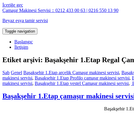
İçeriğe geç
Çamaşır Makinesi Servisi :: 0212 433 00 63 | 0216 550 13 90
Beyaz eşya tamir servisi
Toggle navigation
Başlangıç
İletişim
Etiket arşivi: Başakşehir 1.Etap Regal Çam
Sab
Genel
Başakşehir 1.Etap arçelik Çamaşır makinesi servisi
,
Başakş
makinesi servisi
,
Başakşehir 1.Etap Profilo çamaşır makinesi servisi
,
B
makinesi servisi
,
Başakşehir 1.Etap vestel Çamaşır makinesi servisi
,
B
Başakşehir 1.Etap çamaşır makinesi servis
Başakşehir 1.Eta