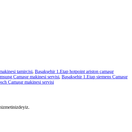
makinesi tamircisi
,
Başakşehir 1.Etap hotpoint ariston çamaşır
amsung Çamaşır makinesi servisi
,
Başakşehir 1.Etap siemens Çamaşır
sch Çamaşır makinesi servisi
 hizmetinizdeyiz.