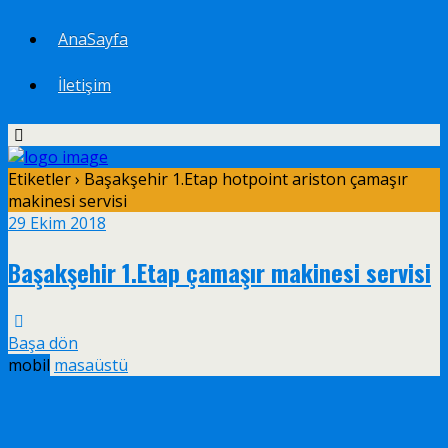
AnaSayfa
İletişim
Etiketler › Başakşehir 1.Etap hotpoint ariston çamaşır
makinesi servisi
29 Ekim 2018
Başakşehir 1.Etap çamaşır makinesi servisi
Başa dön
mobil
masaüstü