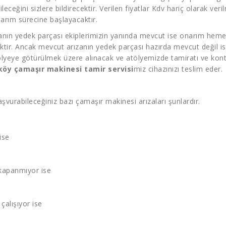
bileceğini sizlere bildirecektir. Verilen fiyatlar Kdv hariç olarak 
narım sürecine başlayacaktır.
ızanın yedek parçası ekiplerimizin yanında mevcut ise onarım hemen
ektir. Ancak mevcut arızanın yedek parçası hazırda mevcut değil is
lyeye götürülmek üzere alınacak ve atölyemizde tamiratı ve kontr
köy çamaşır makinesi tamir servisi
miz cihazınızı teslim eder.
şvurabileceğiniz bazı çamaşır makinesi arızaları şunlardır.
ise
kapanmıyor ise
çalışıyor ise