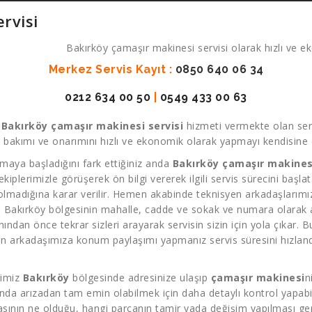
rvisi
Bakırköy çamaşır makinesi servisi olarak hızlı ve ek
Merkez Servis Kayıt :
0850 640 06 34
0212 634 00 50
|
0549 433 00 63
k
Bakırköy çamaşır makinesi servisi
hizmeti vermekte olan serv
 bakımı ve onarımını hızlı ve ekonomik olarak yapmayı kendisine d
maya başladığını fark ettiğiniz anda
Bakırköy çamaşır makinesi
 ekiplerimizle görüşerek ön bilgi vererek ilgili servis sürecini başl
 olmadığına karar verilir. Hemen akabinde teknisyen arkadaşlarımız 
. Bakırköy bölgesinin mahalle, cadde ve sokak ve numara olarak ad
dan önce tekrar sizleri arayarak servisin sizin için yola çıkar. Bu
n arkadaşımıza konum paylaşımı yapmanız servis süresini hızland
rimiz
Bakırköy
bölgesinde adresinize ulaşıp
çamaşır makinesi
n
nda arızadan tam emin olabilmek için daha detaylı kontrol yapabili
asının ne olduğu, hangi parçanın tamir yada değişim yapılması ger