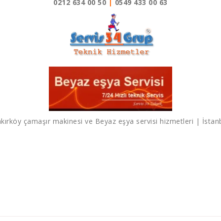
0212 634 00 50
|
0549 433 00 63
kırköy çamaşır makinesi ve Beyaz eşya servisi hizmetleri | İstan