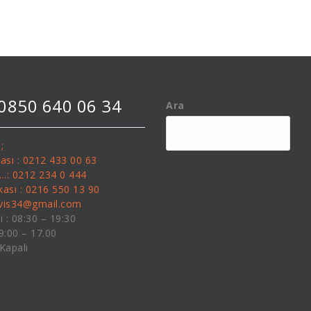
 0850 640 06 34
Ara
;
kası : 0212 433 00 63
........: 0212 234 0 444
kası : 0216 550 13 90
rvis34@gmail.com
i : 08:30 – 19:30
09:00 – 17.00
 Kapalı