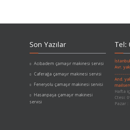
Son Yazılar
Tel:
İstanbul
Acıbadem çamaşır makinesi servisi
Avr. ya
..........
Caferağa çamaşır makinesi servisi
And. ya
Feneryolu çamaşır makinesi servisi
mailse
Hafta iç
Hasanpaşa çamaşır makinesi
Ctesi: 
servisi
Pazar :