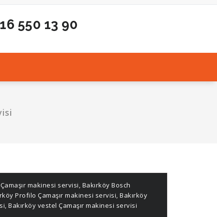
216 550 13 90
isi
Çamaşır makinesi servisi
,
Bakırköy Bosch
rköy Profilo Çamaşır makinesi servisi
,
Bakırköy
si
,
Bakırköy vestel Çamaşır makinesi servisi