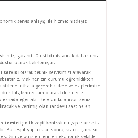
onomik servis anlayışı ile hizmetinizdeyiz.
isimiz, garanti süresi bitmiş ancak daha sonra
üstur olarak belirlemiştir.
 servisi
olarak teknik servisimizi arayarak
atabilirsiniz. Makinenizin durumu öğrenildikten
sizlerle irtibata geçerek sizlere ve ekiplerimize
res bilgilerinizi tam olarak bildirmeniz
 esnada eğer akıllı telefon kulanıyor iseniz
ıracak ve verilmiş olan randevu saatine en
in
tamiri
için ilk keşif kontrolünü yaparlar ve ilk
r. Bu tespit yapıldıktan sonra, sizlere çamaşır
ektiğini ve bu işlemlerin en ekonomik şekilde