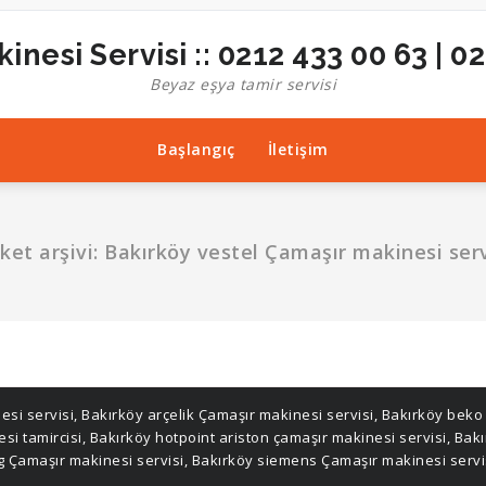
inesi Servisi :: 0212 433 00 63 | 0
Beyaz eşya tamir servisi
Başlangıç
İletişim
iket arşivi: Bakırköy vestel Çamaşır makinesi serv
esi servisi
,
Bakırköy arçelik Çamaşır makinesi servisi
,
Bakırköy beko 
si tamircisi
,
Bakırköy hotpoint ariston çamaşır makinesi servisi
,
Bakı
 Çamaşır makinesi servisi
,
Bakırköy siemens Çamaşır makinesi servi