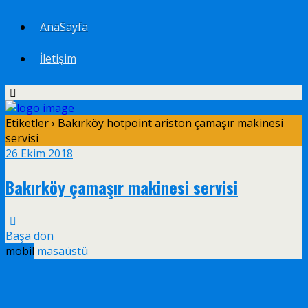
AnaSayfa
İletişim
Etiketler › Bakırköy hotpoint ariston çamaşır makinesi
servisi
26 Ekim 2018
Bakırköy çamaşır makinesi servisi
Başa dön
mobil
masaüstü