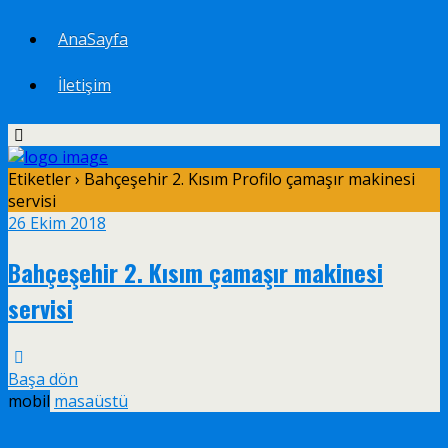
AnaSayfa
İletişim
Etiketler › Bahçeşehir 2. Kısım Profilo çamaşır makinesi
servisi
26 Ekim 2018
Bahçeşehir 2. Kısım çamaşır makinesi
servisi
Başa dön
mobil
masaüstü