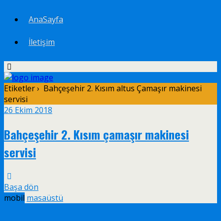
AnaSayfa
İletişim
Etiketler › Bahçeşehir 2. Kısım altus Çamaşır makinesi
servisi
26 Ekim 2018
Bahçeşehir 2. Kısım çamaşır makinesi
servisi
Başa dön
mobil
masaüstü