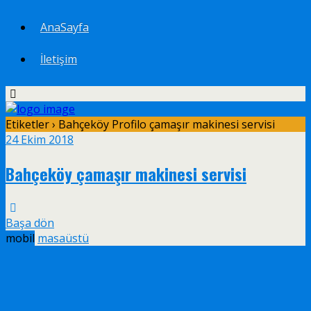
AnaSayfa
İletişim
Etiketler › Bahçeköy Profilo çamaşır makinesi servisi
24 Ekim 2018
Bahçeköy çamaşır makinesi servisi
Başa dön
mobil
masaüstü