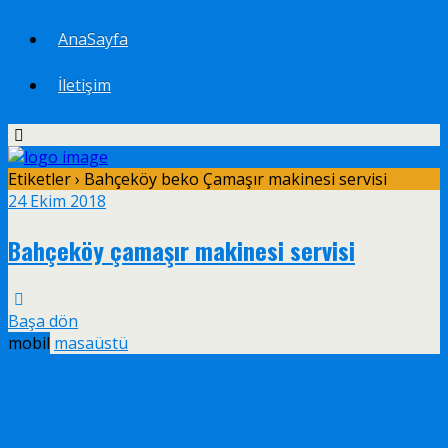
AnaSayfa
İletişim
Etiketler › Bahçeköy beko Çamaşır makinesi servisi
24 Ekim 2018
Bahçeköy çamaşır makinesi servisi
Başa dön
mobil
masaüstü