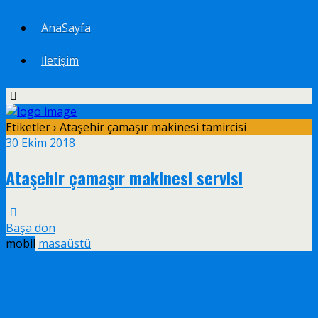
AnaSayfa
İletişim
Etiketler › Ataşehir çamaşır makinesi tamircisi
30 Ekim 2018
Ataşehir çamaşır makinesi servisi
Başa dön
mobil
masaüstü