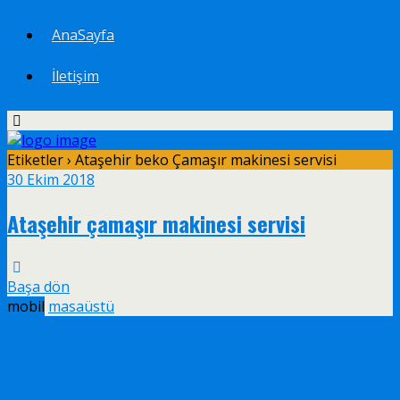
AnaSayfa
İletişim
Etiketler › Ataşehir beko Çamaşır makinesi servisi
30 Ekim 2018
Ataşehir çamaşır makinesi servisi
Başa dön
mobil
masaüstü