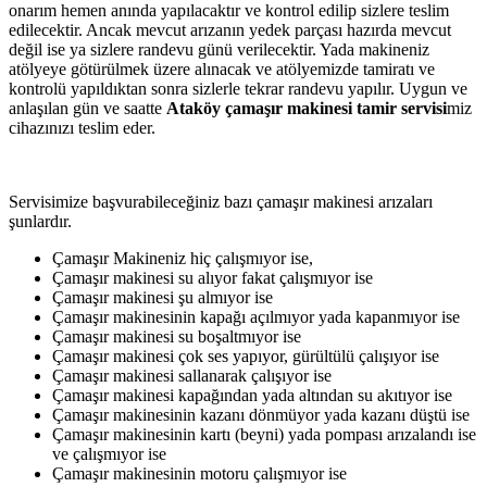
onarım hemen anında yapılacaktır ve kontrol edilip sizlere teslim
edilecektir. Ancak mevcut arızanın yedek parçası hazırda mevcut
değil ise ya sizlere randevu günü verilecektir. Yada makineniz
atölyeye götürülmek üzere alınacak ve atölyemizde tamiratı ve
kontrolü yapıldıktan sonra sizlerle tekrar randevu yapılır. Uygun ve
anlaşılan gün ve saatte
Ataköy çamaşır makinesi tamir servisi
miz
cihazınızı teslim eder.
Servisimize başvurabileceğiniz bazı çamaşır makinesi arızaları
şunlardır.
Çamaşır Makineniz hiç çalışmıyor ise,
Çamaşır makinesi su alıyor fakat çalışmıyor ise
Çamaşır makinesi şu almıyor ise
Çamaşır makinesinin kapağı açılmıyor yada kapanmıyor ise
Çamaşır makinesi su boşaltmıyor ise
Çamaşır makinesi çok ses yapıyor, gürültülü çalışıyor ise
Çamaşır makinesi sallanarak çalışıyor ise
Çamaşır makinesi kapağından yada altından su akıtıyor ise
Çamaşır makinesinin kazanı dönmüyor yada kazanı düştü ise
Çamaşır makinesinin kartı (beyni) yada pompası arızalandı ise
ve çalışmıyor ise
Çamaşır makinesinin motoru çalışmıyor ise