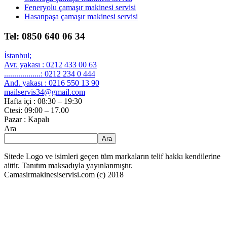
Feneryolu çamaşır makinesi servisi
Hasanpaşa çamaşır makinesi servisi
Tel: 0850 640 06 34
İstanbul;
Avr. yakası : 0212 433 00 63
..................: 0212 234 0 444
And. yakası : 0216 550 13 90
mailservis34@gmail.com
Hafta içi : 08:30 – 19:30
Ctesi: 09:00 – 17.00
Pazar : Kapalı
Ara
Ara
Sitede Logo ve isimleri geçen tüm markaların telif hakkı kendilerine
aittir. Tanıtım maksadıyla yayınlanmıştır.
Camasirmakinesiservisi.com (c) 2018