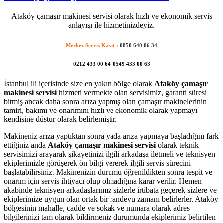
Ataköy çamaşır makinesi servisi olarak hızlı ve ekonomik servis
anlayışı ile hizmetinizdeyiz.
Merkez Servis Kayıt :
0850 640 06 34
0212 433 00 64
|
0549 433 00 63
İstanbul ili içerisinde size en yakın bölge olarak
Ataköy çamaşır
makinesi servisi
hizmeti vermekte olan servisimiz, garanti süresi
bitmiş ancak daha sonra arıza yapmış olan çamaşır makinelerinin
tamiri, bakımı ve onarımını hızlı ve ekonomik olarak yapmayı
kendisine düstur olarak belirlemiştir.
Makineniz arıza yaptıktan sonra yada arıza yapmaya başladığını fark
ettiğiniz anda
Ataköy çamaşır makinesi servisi
olarak teknik
servisimizi arayarak şikayetinizi ilgili arkadaşa iletmeli ve teknisyen
ekiplerimizle görüşerek ön bilgi vererek ilgili servis sürecini
başlatabilirsiniz. Makinenizin durumu öğrenildikten sonra tespit ve
onarım için servis ihtiyacı olup olmadığına karar verilir. Hemen
akabinde teknisyen arkadaşlarımız sizlerle irtibata geçerek sizlere ve
ekiplerimize uygun olan ortak bir randevu zamanı belirlerler. Ataköy
bölgesinin mahalle, cadde ve sokak ve numara olarak adres
bilgilerinizi tam olarak bildirmeniz durumunda ekiplerimiz belirtilen