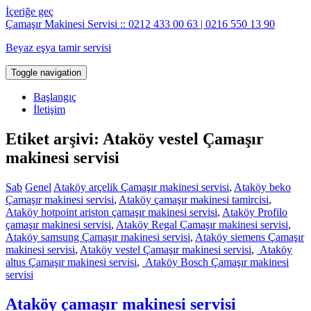
İçeriğe geç
Çamaşır Makinesi Servisi :: 0212 433 00 63 | 0216 550 13 90
Beyaz eşya tamir servisi
Toggle navigation
Başlangıç
İletişim
Etiket arşivi: Ataköy vestel Çamaşır
makinesi servisi
Sab
Genel
Ataköy arçelik Çamaşır makinesi servisi
,
Ataköy beko
Çamaşır makinesi servisi
,
Ataköy çamaşır makinesi tamircisi
,
Ataköy hotpoint ariston çamaşır makinesi servisi
,
Ataköy Profilo
çamaşır makinesi servisi
,
Ataköy Regal Çamaşır makinesi servisi
,
Ataköy samsung Çamaşır makinesi servisi
,
Ataköy siemens Çamaşır
makinesi servisi
,
Ataköy vestel Çamaşır makinesi servisi
,
Ataköy
altus Çamaşır makinesi servisi
,
Ataköy Bosch Çamaşır makinesi
servisi
Ataköy çamaşır makinesi servisi