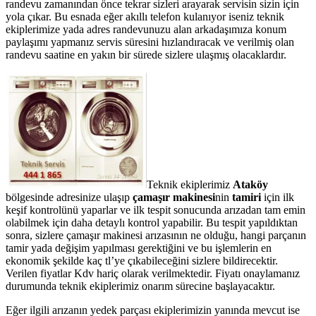
randevu zamanından önce tekrar sizleri arayarak servisin sizin için
yola çıkar. Bu esnada eğer akıllı telefon kulanıyor iseniz teknik
ekiplerimize yada adres randevunuzu alan arkadaşımıza konum
paylaşımı yapmanız servis süresini hızlandıracak ve verilmiş olan
randevu saatine en yakın bir sürede sizlere ulaşmış olacaklardır.
Teknik ekiplerimiz
Ataköy
bölgesinde adresinize ulaşıp
çamaşır makinesi
nin
tamiri
için ilk
keşif kontrolünü yaparlar ve ilk tespit sonucunda arızadan tam emin
olabilmek için daha detaylı kontrol yapabilir. Bu tespit yapıldıktan
sonra, sizlere çamaşır makinesi arızasının ne olduğu, hangi parçanın
tamir yada değişim yapılması gerektiğini ve bu işlemlerin en
ekonomik şekilde kaç tl’ye çıkabileceğini sizlere bildirecektir.
Verilen fiyatlar Kdv hariç olarak verilmektedir. Fiyatı onaylamanız
durumunda teknik ekiplerimiz onarım sürecine başlayacaktır.
Eğer ilgili arızanın yedek parçası ekiplerimizin yanında mevcut ise