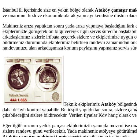
İstanbul ili içerisinde size en yakın bölge olarak
Ataköy çamaşır maki
ve onarımını hızlı ve ekonomik olarak yapmayı kendisine düstur olarak 
Makineniz arıza yaptıktan sonra yada arıza yapmaya başladığını fark 
ekiplerimizle görüşerek ön bilgi vererek ilgili servis sürecini başlata
arkadaşlarımız sizlerle irtibata geçerek sizlere ve ekiplerimize uygun 
bildirmeniz durumunda ekiplerimiz belirtilen randevu zamanından önce te
randevunuzu alan arkadaşımıza konum paylaşımı yapmanız servis süresin
Teknik ekiplerimiz
Ataköy
bölgesinde
daha detaylı kontrol yapabilir. Bu tespit yapıldıktan sonra, sizlere ç
çıkabileceğini sizlere bildirecektir. Verilen fiyatlar Kdv hariç olarak
Eğer ilgili arızanın yedek parçası ekiplerimizin yanında mevcut ise on
sizlere randevu günü verilecektir. Yada makineniz atölyeye götürülmek 
Ataköy çamaşır makinesi tamir servisi
miz cihazınızı teslim eder.