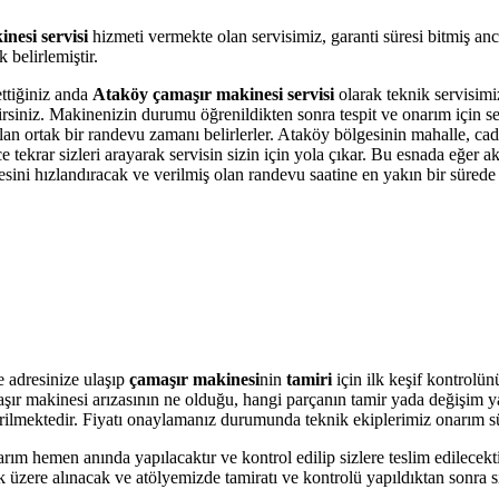
nesi servisi
hizmeti vermekte olan servisimiz, garanti süresi bitmiş an
belirlemiştir.
ettiğiniz anda
Ataköy çamaşır makinesi servisi
olarak teknik servisimiz
bilirsiniz. Makinenizin durumu öğrenildikten sonra tespit ve onarım için 
olan ortak bir randevu zamanı belirlerler. Ataköy bölgesinin mahalle, ca
krar sizleri arayarak servisin sizin için yola çıkar. Bu esnada eğer akı
i hızlandıracak ve verilmiş olan randevu saatine en yakın bir sürede s
 adresinize ulaşıp
çamaşır makinesi
nin
tamiri
için ilk keşif kontrolü
amaşır makinesi arızasının ne olduğu, hangi parçanın tamir yada değişim 
 verilmektedir. Fiyatı onaylamanız durumunda teknik ekiplerimiz onarım s
arım hemen anında yapılacaktır ve kontrol edilip sizlere teslim edilecek
üzere alınacak ve atölyemizde tamiratı ve kontrolü yapıldıktan sonra si