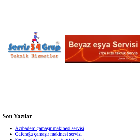
Son Yazılar
Acıbadem çamaşır makinesi servisi
Caferağa çamaşır makinesi servisi
Feneryolu çamaşır makinesi servisi