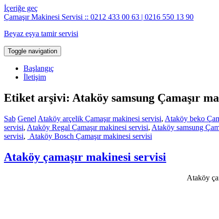
İçeriğe geç
Çamaşır Makinesi Servisi :: 0212 433 00 63 | 0216 550 13 90
Beyaz eşya tamir servisi
Toggle navigation
Başlangıç
İletişim
Etiket arşivi: Ataköy samsung Çamaşır mak
Sab
Genel
Ataköy arçelik Çamaşır makinesi servisi
,
Ataköy beko Çama
servisi
,
Ataköy Regal Çamaşır makinesi servisi
,
Ataköy samsung Çamaş
servisi
,
Ataköy Bosch Çamaşır makinesi servisi
Ataköy çamaşır makinesi servisi
Ataköy çam