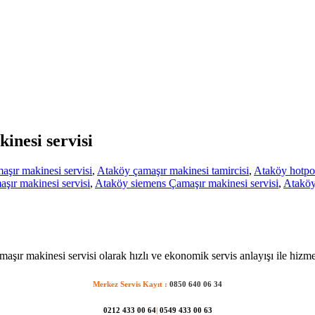
inesi servisi
şır makinesi servisi
,
Ataköy çamaşır makinesi tamircisi
,
Ataköy hotpoi
ır makinesi servisi
,
Ataköy siemens Çamaşır makinesi servisi
,
Ataköy
aşır makinesi servisi olarak hızlı ve ekonomik servis anlayışı ile hizme
Merkez Servis Kayıt :
0850 640 06 34
0212 433 00 64
|
0549 433 00 63