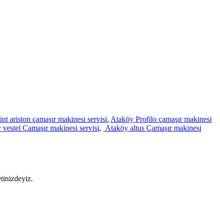
nt ariston çamaşır makinesi servisi
,
Ataköy Profilo çamaşır makinesi
 vestel Çamaşır makinesi servisi
,
Ataköy altus Çamaşır makinesi
tinizdeyiz.