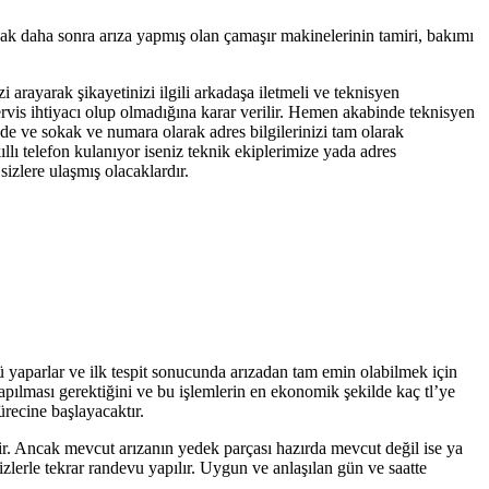
cak daha sonra arıza yapmış olan çamaşır makinelerinin tamiri, bakımı
i arayarak şikayetinizi ilgili arkadaşa iletmeli ve teknisyen
servis ihtiyacı olup olmadığına karar verilir. Hemen akabinde teknisyen
dde ve sokak ve numara olarak adres bilgilerinizi tam olarak
llı telefon kulanıyor iseniz teknik ekiplerimize yada adres
izlere ulaşmış olacaklardır.
nü yaparlar ve ilk tespit sonucunda arızadan tam emin olabilmek için
yapılması gerektiğini ve bu işlemlerin en ekonomik şekilde kaç tl’ye
ürecine başlayacaktır.
tir. Ancak mevcut arızanın yedek parçası hazırda mevcut değil ise ya
zlerle tekrar randevu yapılır. Uygun ve anlaşılan gün ve saatte