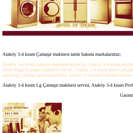
Ataköy 3-4 kısım Çamaşır makinesi tamir bakımı markalarımız;
Ataköy 3-4 kısım çamaşır makinesi tamircisi, Ataköy 3-4 kısım arçeli
kısım Regal Çamaşır makinesi servisi, Ataköy 3-4 kısım altus Çamaşı
samsung Çamaşır makinesi servisi, Ataköy 3-4 kısım hotpoint ariston ç
Ataköy 3-4 kısım Lg Çamaşır makinesi servisi, Ataköy 3-4 kısım Profi
Garanti