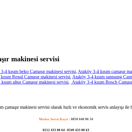
şır makinesi servisi
3-4 kısım beko Çamaşır makinesi servisi
,
Ataköy 3-4 kısım çamaşır mak
kısım Regal Çamaşır makinesi servisi
,
Ataköy 3-4 kısım samsung Çamaş
kısım altus Çamaşır makinesi servisi
,
Ataköy 3-4 kısım Bosch Çamaşır
m çamaşır makinesi servisi olarak hızlı ve ekonomik servis anlayışı ile 
Merkez Servis Kayıt :
0850 640 06 34
0212 433 00 64
|
0549 433 00 63