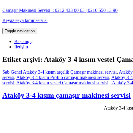
İçeriğe
geç
Çamaşır Makinesi Servisi :: 0212 433 00 63 | 0216 550 13 90
Beyaz eşya tamir servisi
Toggle navigation
Başlangıç
İletişim
Etiket arşivi: Ataköy 3-4 kısım vestel Çama
Sab
Genel
Ataköy 3-4 kısım arçelik Çamaşır makinesi servisi
,
Ataköy 
servisi
,
Ataköy 3-4 kısım Profilo çamaşır makinesi servisi
,
Ataköy 3-4 
servisi
,
Ataköy 3-4 kısım vestel Çamaşır makinesi servisi
,
Ataköy 3-4 
Ataköy 3-4 kısım çamaşır makinesi servisi
Ataköy 3-4 kısı