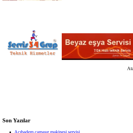
Ata
Son Yazılar
Acıbadem çamaşır makinesi servisi