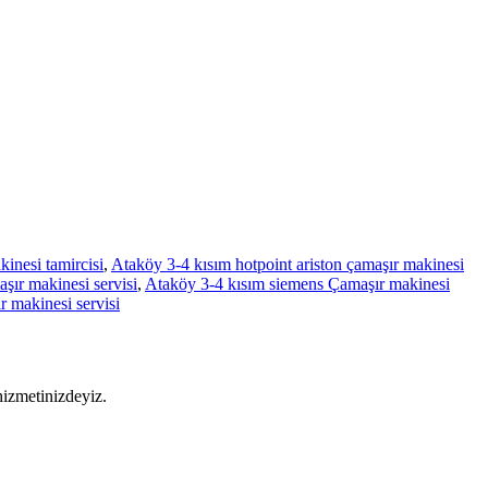
inesi tamircisi
,
Ataköy 3-4 kısım hotpoint ariston çamaşır makinesi
ır makinesi servisi
,
Ataköy 3-4 kısım siemens Çamaşır makinesi
 makinesi servisi
hizmetinizdeyiz.