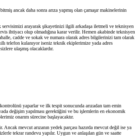
i bitmiş ancak daha sonra arıza yapmış olan çamaşır makinelerinin
 servisimizi arayarak şikayetinizi ilgili arkadaşa iletmeli ve teknisyen
servis ihtiyacı olup olmadığına karar verilir. Hemen akabinde teknisyen
ahalle, cadde ve sokak ve numara olarak adres bilgilerinizi tam olarak
llı telefon kulanıyor iseniz teknik ekiplerimize yada adres
izlere ulaşmış olacaklardır.
f kontrolünü yaparlar ve ilk tespit sonucunda arızadan tam emin
r yada değişim yapılması gerektiğini ve bu işlemlerin en ekonomik
plerimiz onarım sürecine başlayacaktır.
tir. Ancak mevcut arızanın yedek parçası hazırda mevcut değil ise ya
zlerle tekrar randevu yapılır. Uygun ve anlaşılan gün ve saatte