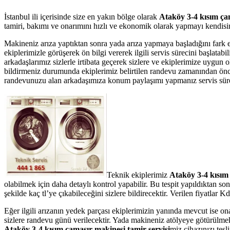
İstanbul ili içerisinde size en yakın bölge olarak
Ataköy 3-4 kısım çam
tamiri, bakımı ve onarımını hızlı ve ekonomik olarak yapmayı kendisine
Makineniz arıza yaptıktan sonra yada arıza yapmaya başladığını fark 
ekiplerimizle görüşerek ön bilgi vererek ilgili servis sürecini başlata
arkadaşlarımız sizlerle irtibata geçerek sizlere ve ekiplerimize uygun
bildirmeniz durumunda ekiplerimiz belirtilen randevu zamanından önce te
randevunuzu alan arkadaşımıza konum paylaşımı yapmanız servis süresin
Teknik ekiplerimiz
Ataköy 3-4 kısım
olabilmek için daha detaylı kontrol yapabilir. Bu tespit yapıldıktan s
şekilde kaç tl’ye çıkabileceğini sizlere bildirecektir. Verilen fiyatla
Eğer ilgili arızanın yedek parçası ekiplerimizin yanında mevcut ise on
sizlere randevu günü verilecektir. Yada makineniz atölyeye götürülmek 
Ataköy 3-4 kısım çamaşır makinesi tamir servisi
miz cihazınızı tesl