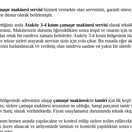
aşır makinesi servisi
hizmeti vermekte olan servisimiz, garanti süres
 düstur olarak belirlemiştir.
ettiğiniz anda
Ataköy 3-4 kısım çamaşır makinesi servisi
olarak teknik
bilirsiniz. Makinenizin durumu öğrenildikten sonra tespit ve onarım için 
 olan ortak bir randevu zamanı belirlerler. Ataköy 3-4 kısım bölgesinin m
krar sizleri arayarak servisin sizin için yola çıkar. Bu esnada eğer akı
i hızlandıracak ve verilmiş olan randevu saatine en yakın bir sürede s
bölgesinde adresinize ulaşıp
çamaşır makinesi
nin
tamiri
için ilk keşi
onra, sizlere çamaşır makinesi arızasının ne olduğu, hangi parçanın tami
r Kdv hariç olarak verilmektedir. Fiyatı onaylamanız durumunda teknik eki
arım hemen anında yapılacaktır ve kontrol edilip sizlere teslim edilecek
üzere alınacak ve atölyemizde tamiratı ve kontrolü yapıldıktan sonra si
im eder.