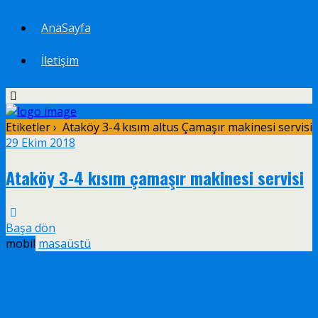
AnaSayfa
İletişim
Etiketler › Ataköy 3-4 kısım altus Çamaşır makinesi servisi
29 Ekim 2018
Ataköy 3-4 kısım çamaşır makinesi servisi
Başa dön
mobil
masaüstü