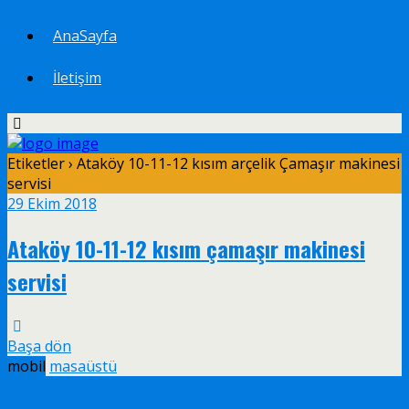
AnaSayfa
İletişim
Etiketler › Ataköy 10-11-12 kısım arçelik Çamaşır makinesi
servisi
29 Ekim 2018
Ataköy 10-11-12 kısım çamaşır makinesi
servisi
Başa dön
mobil
masaüstü