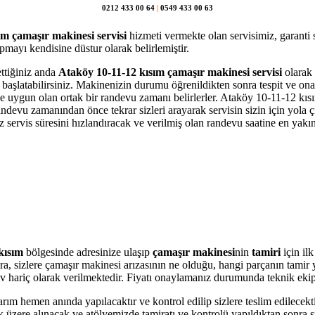
0212 433 00 64
|
0549 433 00 63
ım çamaşır makinesi servisi
hizmeti vermekte olan servisimiz, garanti 
mayı kendisine düstur olarak belirlemiştir.
ettiğiniz anda
Ataköy 10-11-12 kısım çamaşır makinesi servisi
olarak 
ni başlatabilirsiniz. Makinenizin durumu öğrenildikten sonra tespit ve on
mize uygun olan ortak bir randevu zamanı belirlerler. Ataköy 10-11-12 k
andevu zamanından önce tekrar sizleri arayarak servisin sizin için yola ç
vis süresini hızlandıracak ve verilmiş olan randevu saatine en yakın b
kısım
bölgesinde adresinize ulaşıp
çamaşır makinesi
nin
tamiri
için il
onra, sizlere çamaşır makinesi arızasının ne olduğu, hangi parçanın tami
r Kdv hariç olarak verilmektedir. Fiyatı onaylamanız durumunda teknik eki
arım hemen anında yapılacaktır ve kontrol edilip sizlere teslim edilecek
üzere alınacak ve atölyemizde tamiratı ve kontrolü yapıldıktan sonra si