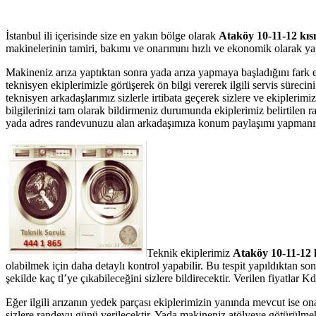
İstanbul ili içerisinde size en yakın bölge olarak
Ataköy 10-11-12 kıs
makinelerinin tamiri, bakımı ve onarımını hızlı ve ekonomik olarak yap
Makineniz arıza yaptıktan sonra yada arıza yapmaya başladığını fark 
teknisyen ekiplerimizle görüşerek ön bilgi vererek ilgili servis süreci
teknisyen arkadaşlarımız sizlerle irtibata geçerek sizlere ve ekipleri
bilgilerinizi tam olarak bildirmeniz durumunda ekiplerimiz belirtilen r
yada adres randevunuzu alan arkadaşımıza konum paylaşımı yapmanız ser
Teknik ekiplerimiz
Ataköy 10-11-12 
olabilmek için daha detaylı kontrol yapabilir. Bu tespit yapıldıktan s
şekilde kaç tl’ye çıkabileceğini sizlere bildirecektir. Verilen fiyatla
Eğer ilgili arızanın yedek parçası ekiplerimizin yanında mevcut ise on
sizlere randevu günü verilecektir. Yada makineniz atölyeye götürülmek 