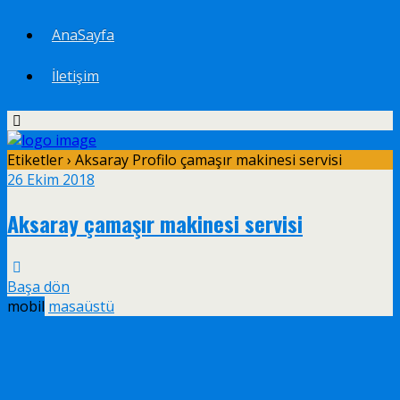
AnaSayfa
İletişim
Etiketler › Aksaray Profilo çamaşır makinesi servisi
26 Ekim 2018
Aksaray çamaşır makinesi servisi
Başa dön
mobil
masaüstü