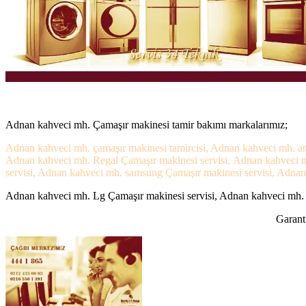
Adnan kahveci mh. Çamaşır makinesi tamir bakımı markalarımız;
Adnan kahveci mh. çamaşır makinesi tamircisi, Adnan kahveci mh. arç
Adnan kahveci mh. Regal Çamaşır makinesi servisi, Adnan kahveci m
servisi, Adnan kahveci mh. samsung Çamaşır makinesi servisi, Adnan k
Adnan kahveci mh. Lg Çamaşır makinesi servisi, Adnan kahveci mh. Pr
Garanti