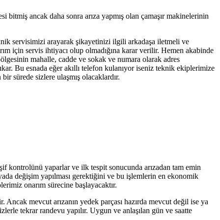
esi bitmiş ancak daha sonra arıza yapmış olan çamaşır makinelerinin
nik servisimizi arayarak şikayetinizi ilgili arkadaşa iletmeli ve
arım için servis ihtiyacı olup olmadığına karar verilir. Hemen akabinde
. bölgesinin mahalle, cadde ve sokak ve numara olarak adres
ıkar. Bu esnada eğer akıllı telefon kulanıyor iseniz teknik ekiplerimize
ir sürede sizlere ulaşmış olacaklardır.
eşif kontrolünü yaparlar ve ilk tespit sonucunda arızadan tam emin
r yada değişim yapılması gerektiğini ve bu işlemlerin en ekonomik
plerimiz onarım sürecine başlayacaktır.
tir. Ancak mevcut arızanın yedek parçası hazırda mevcut değil ise ya
zlerle tekrar randevu yapılır. Uygun ve anlaşılan gün ve saatte