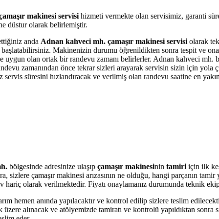
amaşır makinesi servisi
hizmeti vermekte olan servisimiz, garanti sür
 düstur olarak belirlemiştir.
ettiğiniz anda
Adnan kahveci mh. çamaşır makinesi servisi
olarak tek
ni başlatabilirsiniz. Makinenizin durumu öğrenildikten sonra tespit ve on
imize uygun olan ortak bir randevu zamanı belirlerler. Adnan kahveci mh
andevu zamanından önce tekrar sizleri arayarak servisin sizin için yola ç
vis süresini hızlandıracak ve verilmiş olan randevu saatine en yakın b
h.
bölgesinde adresinize ulaşıp
çamaşır makinesi
nin
tamiri
için ilk k
onra, sizlere çamaşır makinesi arızasının ne olduğu, hangi parçanın tami
r Kdv hariç olarak verilmektedir. Fiyatı onaylamanız durumunda teknik eki
arım hemen anında yapılacaktır ve kontrol edilip sizlere teslim edilecek
üzere alınacak ve atölyemizde tamiratı ve kontrolü yapıldıktan sonra si
eslim eder.