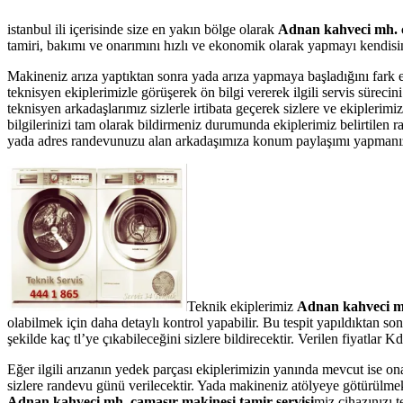
istanbul ili içerisinde size en yakın bölge olarak
Adnan kahveci mh. ç
tamiri, bakımı ve onarımını hızlı ve ekonomik olarak yapmayı kendisine
Makineniz arıza yaptıktan sonra yada arıza yapmaya başladığını fark 
teknisyen ekiplerimizle görüşerek ön bilgi vererek ilgili servis süreci
teknisyen arkadaşlarımız sizlerle irtibata geçerek sizlere ve ekipler
bilgilerinizi tam olarak bildirmeniz durumunda ekiplerimiz belirtilen r
yada adres randevunuzu alan arkadaşımıza konum paylaşımı yapmanız ser
Teknik ekiplerimiz
Adnan kahveci m
olabilmek için daha detaylı kontrol yapabilir. Bu tespit yapıldıktan s
şekilde kaç tl’ye çıkabileceğini sizlere bildirecektir. Verilen fiyatla
Eğer ilgili arızanın yedek parçası ekiplerimizin yanında mevcut ise on
sizlere randevu günü verilecektir. Yada makineniz atölyeye götürülmek 
Adnan kahveci mh. çamaşır makinesi tamir servisi
miz cihazınızı t