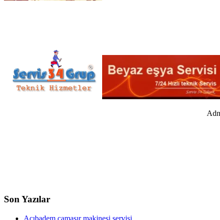
Adna
Son Yazılar
Acıbadem çamaşır makinesi servisi