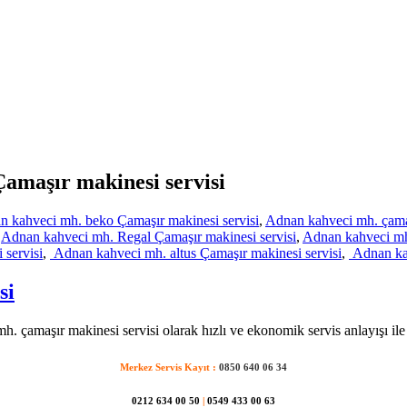
Çamaşır makinesi servisi
 kahveci mh. beko Çamaşır makinesi servisi
,
Adnan kahveci mh. çamaş
,
Adnan kahveci mh. Regal Çamaşır makinesi servisi
,
Adnan kahveci mh
 servisi
,
Adnan kahveci mh. altus Çamaşır makinesi servisi
,
Adnan kah
si
. çamaşır makinesi servisi olarak hızlı ve ekonomik servis anlayışı ile
Merkez Servis Kayıt :
0850 640 06 34
0212 634 00 50
|
0549 433 00 63