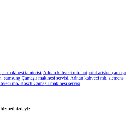
ır makinesi tamircisi
,
Adnan kahveci mh. hotpoint ariston çamaşır
. samsung Çamaşır makinesi servisi
,
Adnan kahveci mh. siemens
veci mh. Bosch Çamaşır makinesi servisi
 hizmetinizdeyiz.