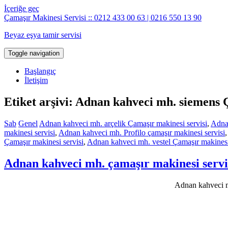
İçeriğe geç
Çamaşır Makinesi Servisi :: 0212 433 00 63 | 0216 550 13 90
Beyaz eşya tamir servisi
Toggle navigation
Başlangıç
İletişim
Etiket arşivi: Adnan kahveci mh. siemens 
Sab
Genel
Adnan kahveci mh. arçelik Çamaşır makinesi servisi
,
Adnan
makinesi servisi
,
Adnan kahveci mh. Profilo çamaşır makinesi servisi
Çamaşır makinesi servisi
,
Adnan kahveci mh. vestel Çamaşır makinesi
Adnan kahveci mh. çamaşır makinesi servi
Adnan kahveci mh