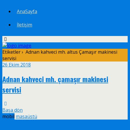
AnaSayfa
İletişim
Etiketler › Adnan kahveci mh. altus Çamaşır makinesi
servisi
26 Ekim 2018
Adnan kahveci mh. çamaşır makinesi
servisi
Başa dön
mobil
masaüstü