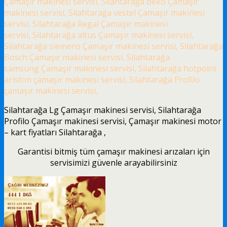
Çamaşır makinesi servisi, Silahtarağa beko Çamaşır
makinesi servisi, Silahtarağa vestel Çamaşır makinesi
servisi, Silahtarağa Regal Çamaşır makinesi
servisi, Silahtarağa altus Çamaşır makinesi servisi,
Silahtarağa siemens Çamaşır makinesi servisi, Silahtarağa
Bosch Çamaşır makinesi servisi, Silahtarağa
samsung Çamaşır makinesi servisi, Silahtarağa hotpoint
ariston çamaşır makinesi servisi, Silahtarağa Profilo
çamaşır makinesi servisi,
Silahtarağa Lg Çamaşır makinesi servisi, Silahtarağa
Profilo Çamaşır makinesi servisi, Çamaşır makinesi motor
– kart fiyatları Silahtarağa ,
Garantisi bitmiş tüm çamaşır makinesi arızaları için
servisimizi güvenle arayabilirsiniz