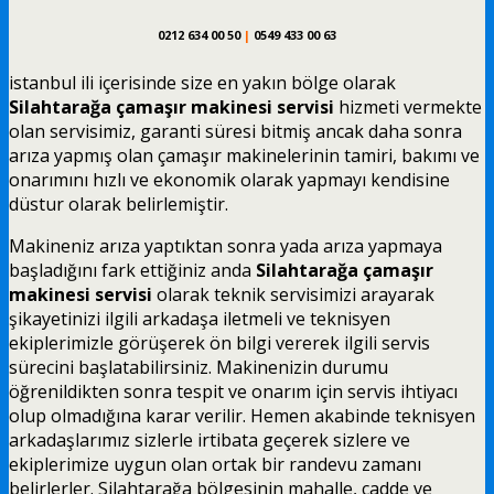
0212 634 00 50
|
0549 433 00 63
istanbul ili içerisinde size en yakın bölge olarak
Silahtarağa çamaşır makinesi servisi
hizmeti vermekte
olan servisimiz, garanti süresi bitmiş ancak daha sonra
arıza yapmış olan çamaşır makinelerinin tamiri, bakımı ve
onarımını hızlı ve ekonomik olarak yapmayı kendisine
düstur olarak belirlemiştir.
Makineniz arıza yaptıktan sonra yada arıza yapmaya
başladığını fark ettiğiniz anda
Silahtarağa çamaşır
makinesi servisi
olarak teknik servisimizi arayarak
şikayetinizi ilgili arkadaşa iletmeli ve teknisyen
ekiplerimizle görüşerek ön bilgi vererek ilgili servis
sürecini başlatabilirsiniz. Makinenizin durumu
öğrenildikten sonra tespit ve onarım için servis ihtiyacı
olup olmadığına karar verilir. Hemen akabinde teknisyen
arkadaşlarımız sizlerle irtibata geçerek sizlere ve
ekiplerimize uygun olan ortak bir randevu zamanı
belirlerler. Silahtarağa bölgesinin mahalle, cadde ve