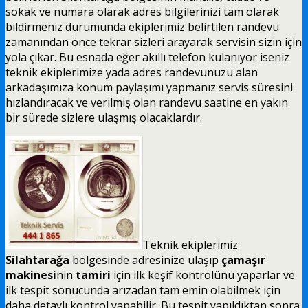
sokak ve numara olarak adres bilgilerinizi tam olarak
bildirmeniz durumunda ekiplerimiz belirtilen randevu
zamanından önce tekrar sizleri arayarak servisin sizin için
yola çıkar. Bu esnada eğer akıllı telefon kulanıyor iseniz
teknik ekiplerimize yada adres randevunuzu alan
arkadaşımıza konum paylaşımı yapmanız servis süresini
hızlandıracak ve verilmiş olan randevu saatine en yakın
bir sürede sizlere ulaşmış olacaklardır.
Teknik ekiplerimiz
Silahtarağa
bölgesinde adresinize ulaşıp
çamaşır
makinesi
nin
tamiri
için ilk keşif kontrolünü yaparlar ve
ilk tespit sonucunda arızadan tam emin olabilmek için
daha detaylı kontrol yapabilir. Bu tespit yapıldıktan sonra,