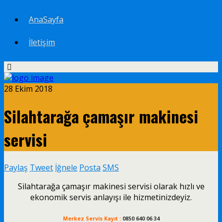
AnaSayfa
İletişim
28 Ekim 2018
Silahtarağa çamaşır makinesi
servisi
Paylaş
Tweet
İğnele
Posta
SMS
Silahtarağa çamaşır makinesi servisi olarak hızlı ve
ekonomik servis anlayışı ile hizmetinizdeyiz.
Merkez Servis Kayıt :
0850 640 06 34