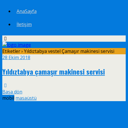
AnaSayfa
İletişim
Etiketler › Yıldıztabya vestel Çamaşır makinesi servisi
28 Ekim 2018
Yıldıztabya çamaşır makinesi servisi
Başa dön
mobil
masaüstü