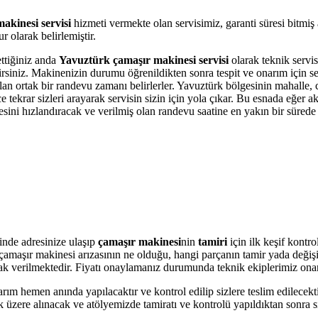
akinesi servisi
hizmeti vermekte olan servisimiz, garanti süresi bitmiş
 olarak belirlemiştir.
ettiğiniz anda
Yavuztürk çamaşır makinesi servisi
olarak teknik servis
bilirsiniz. Makinenizin durumu öğrenildikten sonra tespit ve onarım için 
olan ortak bir randevu zamanı belirlerler. Yavuztürk bölgesinin mahalle,
krar sizleri arayarak servisin sizin için yola çıkar. Bu esnada eğer akı
i hızlandıracak ve verilmiş olan randevu saatine en yakın bir sürede s
nde adresinize ulaşıp
çamaşır makinesi
nin
tamiri
için ilk keşif kontr
ere çamaşır makinesi arızasının ne olduğu, hangi parçanın tamir yada değ
olarak verilmektedir. Fiyatı onaylamanız durumunda teknik ekiplerimiz ona
arım hemen anında yapılacaktır ve kontrol edilip sizlere teslim edilecek
üzere alınacak ve atölyemizde tamiratı ve kontrolü yapıldıktan sonra si
.