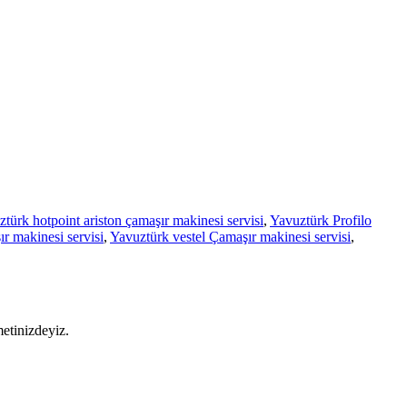
türk hotpoint ariston çamaşır makinesi servisi
,
Yavuztürk Profilo
r makinesi servisi
,
Yavuztürk vestel Çamaşır makinesi servisi
,
metinizdeyiz.