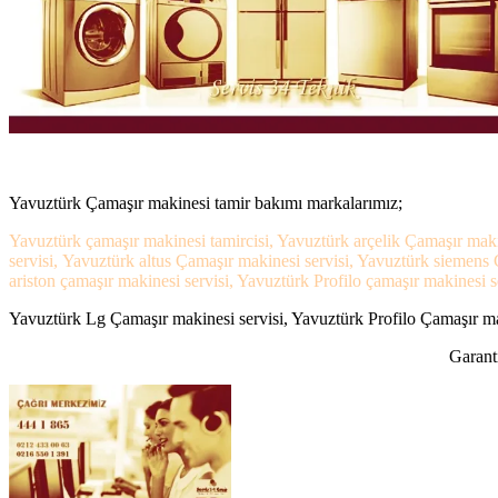
Yavuztürk Çamaşır makinesi tamir bakımı markalarımız;
Yavuztürk çamaşır makinesi tamircisi, Yavuztürk arçelik Çamaşır maki
servisi, Yavuztürk altus Çamaşır makinesi servisi, Yavuztürk siemen
ariston çamaşır makinesi servisi, Yavuztürk Profilo çamaşır makinesi se
Yavuztürk Lg Çamaşır makinesi servisi, Yavuztürk Profilo Çamaşır mak
Garanti