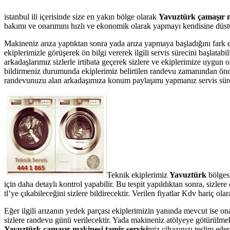
istanbul ili içerisinde size en yakın bölge olarak
Yavuztürk çamaşır m
bakımı ve onarımını hızlı ve ekonomik olarak yapmayı kendisine düstur
Makineniz arıza yaptıktan sonra yada arıza yapmaya başladığını fark 
ekiplerimizle görüşerek ön bilgi vererek ilgili servis sürecini başlata
arkadaşlarımız sizlerle irtibata geçerek sizlere ve ekiplerimize uygun 
bildirmeniz durumunda ekiplerimiz belirtilen randevu zamanından önce te
randevunuzu alan arkadaşımıza konum paylaşımı yapmanız servis süresin
Teknik ekiplerimiz
Yavuztürk
bölgesi
için daha detaylı kontrol yapabilir. Bu tespit yapıldıktan sonra, sizl
tl’ye çıkabileceğini sizlere bildirecektir. Verilen fiyatlar Kdv hariç 
Eğer ilgili arızanın yedek parçası ekiplerimizin yanında mevcut ise on
sizlere randevu günü verilecektir. Yada makineniz atölyeye götürülmek 
Yavuztürk çamaşır makinesi tamir servisi
miz cihazınızı teslim eder