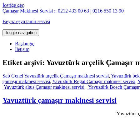
İçeriğe geç
Çamaşır Makinesi Servisi :: 0212 433 00 63 | 0216 550 13 90
Beyaz eşya tamir servisi
Toggle navigation
Başlangıç
İletişim
Etiket arşivi: Yavuztürk arçelik Çamaşır m
Sab
Genel
Yavuztürk arçelik Çamaşır makinesi servisi
,
Yavuztürk bek
çamaşır makinesi servisi
,
Yavuztürk Regal Çamaşır makinesi servisi
,
Y
Yavuztürk altus Çamaşır makinesi servisi
,
Yavuztürk Bosch Çamaşır 
Yavuztürk çamaşır makinesi servisi
Yavuztürk ça