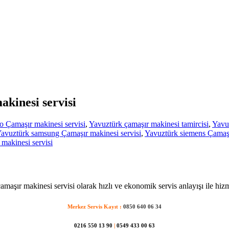
akinesi servisi
o Çamaşır makinesi servisi
,
Yavuztürk çamaşır makinesi tamircisi
,
Yavuz
avuztürk samsung Çamaşır makinesi servisi
,
Yavuztürk siemens Çamaşı
makinesi servisi
maşır makinesi servisi olarak hızlı ve ekonomik servis anlayışı ile hiz
Merkez Servis Kayıt :
0850 640 06 34
0216 550 13 90
|
0549 433 00 63