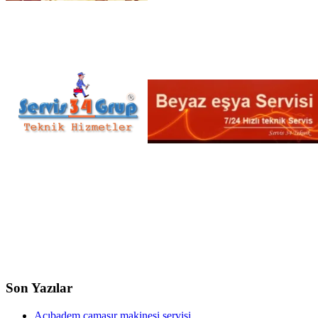
Son Yazılar
Acıbadem çamaşır makinesi servisi