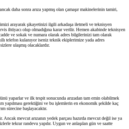
 ancak daha sonra arıza yapmış olan çamaşır makinelerinin tamiri,
imizi arayarak şikayetinizi ilgili arkadaşa iletmeli ve teknisyen
servis ihtiyacı olup olmadığına karar verilir. Hemen akabinde teknisyen
 cadde ve sokak ve numara olarak adres bilgilerinizi tam olarak
llı telefon kulanıyor iseniz teknik ekiplerimize yada adres
izlere ulaşmış olacaklardır.
olünü yaparlar ve ilk tespit sonucunda arızadan tam emin olabilmek
işim yapılması gerektiğini ve bu işlemlerin en ekonomik şekilde kaç
rım sürecine başlayacaktır.
tir. Ancak mevcut arızanın yedek parçası hazırda mevcut değil ise ya
zlerle tekrar randevu yapılır. Uygun ve anlaşılan gün ve saatte