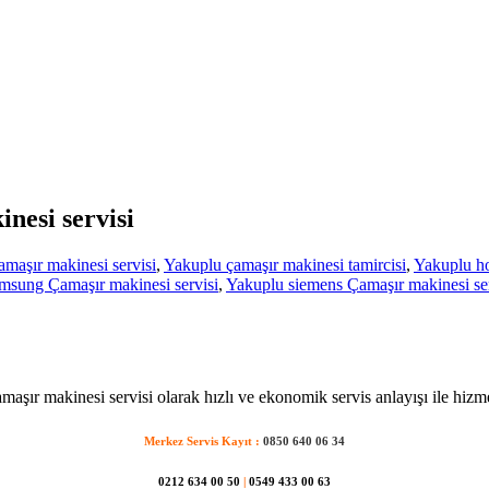
nesi servisi
maşır makinesi servisi
,
Yakuplu çamaşır makinesi tamircisi
,
Yakuplu ho
msung Çamaşır makinesi servisi
,
Yakuplu siemens Çamaşır makinesi ser
aşır makinesi servisi olarak hızlı ve ekonomik servis anlayışı ile hizm
Merkez Servis Kayıt :
0850 640 06 34
0212 634 00 50
|
0549 433 00 63