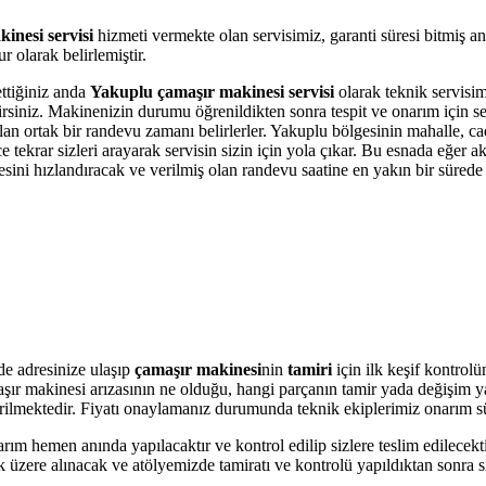
inesi servisi
hizmeti vermekte olan servisimiz, garanti süresi bitmiş a
 olarak belirlemiştir.
ettiğiniz anda
Yakuplu çamaşır makinesi servisi
olarak teknik servisimi
bilirsiniz. Makinenizin durumu öğrenildikten sonra tespit ve onarım için 
olan ortak bir randevu zamanı belirlerler. Yakuplu bölgesinin mahalle, c
krar sizleri arayarak servisin sizin için yola çıkar. Bu esnada eğer akı
i hızlandıracak ve verilmiş olan randevu saatine en yakın bir sürede s
e adresinize ulaşıp
çamaşır makinesi
nin
tamiri
için ilk keşif kontrol
amaşır makinesi arızasının ne olduğu, hangi parçanın tamir yada değişim 
 verilmektedir. Fiyatı onaylamanız durumunda teknik ekiplerimiz onarım s
arım hemen anında yapılacaktır ve kontrol edilip sizlere teslim edilecek
üzere alınacak ve atölyemizde tamiratı ve kontrolü yapıldıktan sonra si