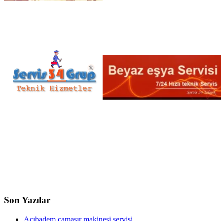
Son Yazılar
Acıbadem çamaşır makinesi servisi