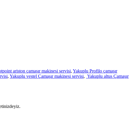
tpoint ariston çamaşır makinesi servisi
,
Yakuplu Profilo çamaşır
visi
,
Yakuplu vestel Çamaşır makinesi servisi
,
Yakuplu altus Çamaşır
etinizdeyiz.