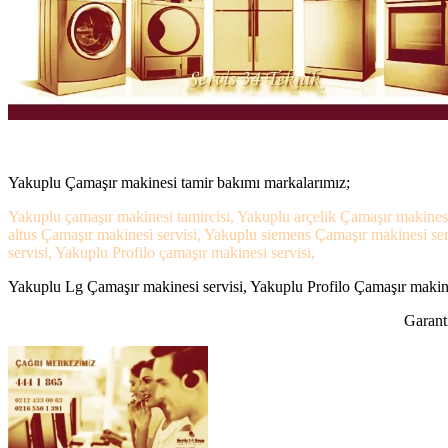
Yakuplu Çamaşır makinesi tamir bakımı markalarımız;
Yakuplu çamaşır makinesi tamircisi, Yakuplu arçelik Çamaşır makinesi
altus Çamaşır makinesi servisi, Yakuplu siemens Çamaşır makinesi se
servisi, Yakuplu Profilo çamaşır makinesi servisi,
Yakuplu Lg Çamaşır makinesi servisi, Yakuplu Profilo Çamaşır makines
Garanti