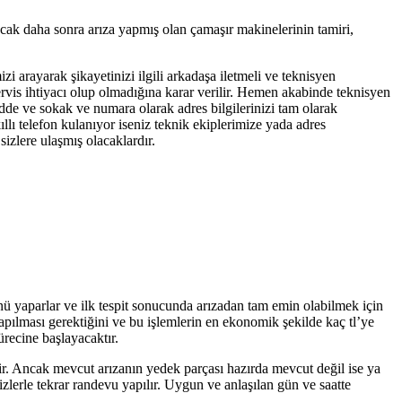
ncak daha sonra arıza yapmış olan çamaşır makinelerinin tamiri,
zi arayarak şikayetinizi ilgili arkadaşa iletmeli ve teknisyen
servis ihtiyacı olup olmadığına karar verilir. Hemen akabinde teknisyen
adde ve sokak ve numara olarak adres bilgilerinizi tam olarak
llı telefon kulanıyor iseniz teknik ekiplerimize yada adres
izlere ulaşmış olacaklardır.
ünü yaparlar ve ilk tespit sonucunda arızadan tam emin olabilmek için
yapılması gerektiğini ve bu işlemlerin en ekonomik şekilde kaç tl’ye
ürecine başlayacaktır.
tir. Ancak mevcut arızanın yedek parçası hazırda mevcut değil ise ya
zlerle tekrar randevu yapılır. Uygun ve anlaşılan gün ve saatte