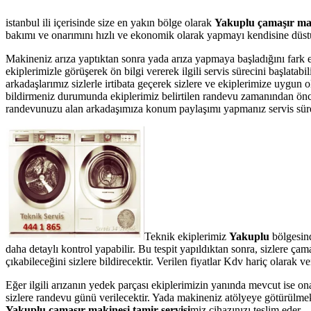
istanbul ili içerisinde size en yakın bölge olarak
Yakuplu çamaşır mak
bakımı ve onarımını hızlı ve ekonomik olarak yapmayı kendisine düstur
Makineniz arıza yaptıktan sonra yada arıza yapmaya başladığını fark 
ekiplerimizle görüşerek ön bilgi vererek ilgili servis sürecini başlata
arkadaşlarımız sizlerle irtibata geçerek sizlere ve ekiplerimize uygun 
bildirmeniz durumunda ekiplerimiz belirtilen randevu zamanından önce te
randevunuzu alan arkadaşımıza konum paylaşımı yapmanız servis süresin
Teknik ekiplerimiz
Yakuplu
bölgesind
daha detaylı kontrol yapabilir. Bu tespit yapıldıktan sonra, sizlere ç
çıkabileceğini sizlere bildirecektir. Verilen fiyatlar Kdv hariç olarak
Eğer ilgili arızanın yedek parçası ekiplerimizin yanında mevcut ise on
sizlere randevu günü verilecektir. Yada makineniz atölyeye götürülmek 
Yakuplu çamaşır makinesi tamir servisi
miz cihazınızı teslim eder.