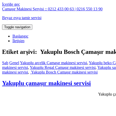
İçeriğe geç
Çamaşır Makinesi Servisi :: 0212 433 00 63 | 0216 550 13 90
Beyaz eşya tamir servisi
Toggle navigation
Başlangıç
İletişim
Etiket arşivi: Yakuplu Bosch Çamaşır maki
Sab
Genel
Yakuplu arçelik Çamaşır makinesi servisi
,
Yakuplu beko Ça
makinesi servisi
,
Yakuplu Regal Çamaşır makinesi servisi
,
Yakuplu sa
makinesi servisi
,
Yakuplu Bosch Çamaşır makinesi servisi
Yakuplu çamaşır makinesi servisi
Yakuplu çam