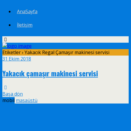
AnaSayfa
İletişim
Etiketler › Yakacık Regal Çamaşır makinesi servisi
31 Ekim 2018
Yakacık çamaşır makinesi servisi
Başa dön
mobil
masaüstü